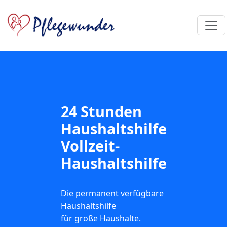
24 Stunden
Haushaltshilfe
Vollzeit-
Haushaltshilfe
Die permanent verfügbare
Haushaltshilfe
für große Haushalte.