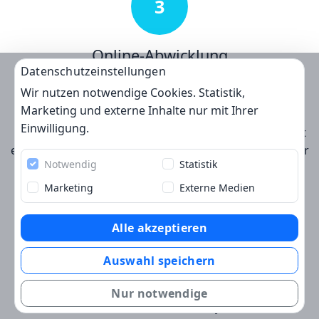
3
Online-Abwicklung
Datenschutzeinstellungen
Wir senden die Vermittlungsvorschläge an ihre
Wir nutzen notwendige Cookies. Statistik,
Emailadresse und stellen Ihnen alle Informationen in
Marketing und externe Inhalte nur mit Ihrer
ihrem individuellen Kundenkonto zur Verfügung. Ein
Einwilligung.
konkreter Vermittlungsvorschlag gefällt, dann genügt
ein Klick und zwei Unterschriften zur Beauftragung der
Notwendig
Statistik
Pflege.
Marketing
Externe Medien
Alle akzeptieren
4
Auswahl speichern
Kundenkonto
Nur notwendige
Über ihr Kundenkonto haben Sie jederzeit alle