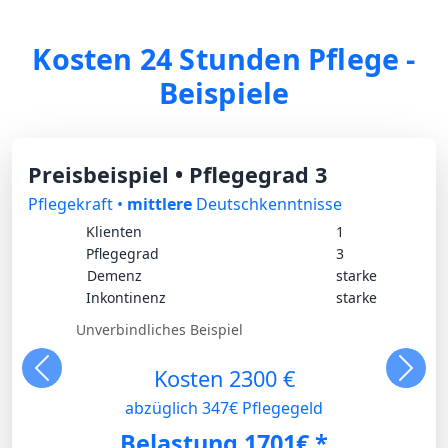
Kosten 24 Stunden Pflege -
Beispiele
Preisbeispiel • Pflegegrad 3
Pflegekraft •
mittlere
Deutschkenntnisse
Klienten
1
Pflegegrad
3
Demenz
starke
Inkontinenz
starke
Unverbindliches Beispiel
Kosten 2300 €
Vorherige
Näch
abzüglich 347€ Pflegegeld
Belastung 1701€ *