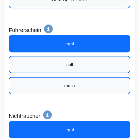
Führerschein
egal
soll
muss
Nichtraucher
egal