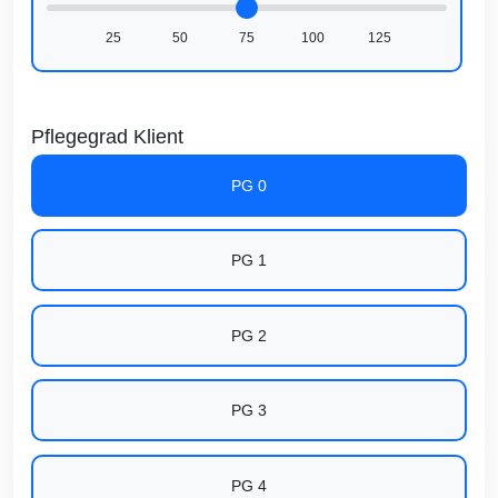
25
50
75
100
125
Pflegegrad Klient
PG 0
PG 1
PG 2
PG 3
PG 4