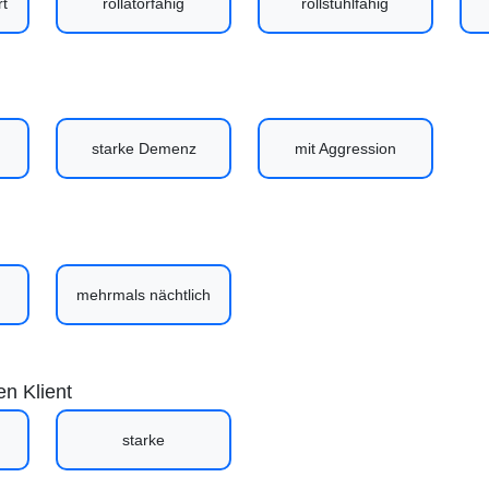
rt
rollatorfähig
rollstuhlfähig
starke Demenz
mit Aggression
mehrmals nächtlich
n Klient
starke