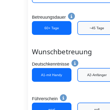
Betreuungsdauer
60+ Tage
~45 Tage
Wunschbetreuung
Deutschkenntnisse
A1-mit Handy
A2-Anfänger
Führerschein
egal
soll