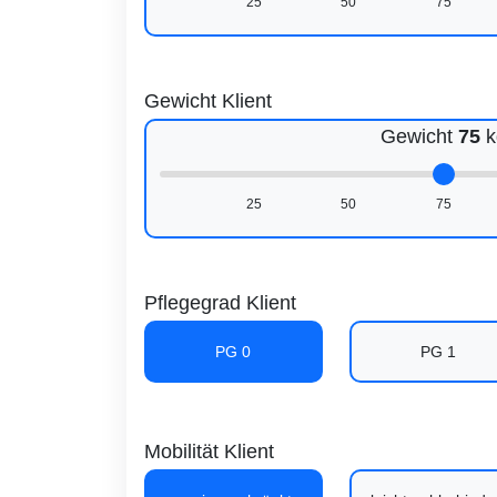
25
50
75
Gewicht Klient
Gewicht
75
k
25
50
75
Pflegegrad Klient
PG 0
PG 1
Mobilität Klient