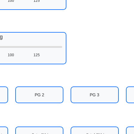
100
125
g
100
125
PG 2
PG 3