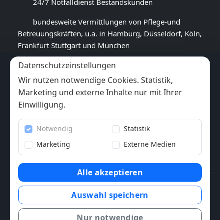
24/7 Notfalldienst Bestandskunden
bundesweite Vermittlungen von Pflege-und
Betreuungskräften, u.a. in Hamburg, Düsseldorf, Köln,
Frankfurt Stuttgart und München
Datenschutzeinstellungen
GOOGLE BEWERTUNG
Wir nutzen notwendige Cookies. Statistik,
4,4
★★★★★
Marketing und externe Inhalte nur mit Ihrer
(
14
Rezensionen)
Einwilligung.
Trustpilot
Notwendig
Statistik
6x
★★★★★
(6 Bewertungen)
Marketing
Externe Medien
Alle akzeptieren
© 2013-2026 Pflegewunder.de - Alle Rechte
Auswahl speichern
vorbehalten.
Nur notwendige