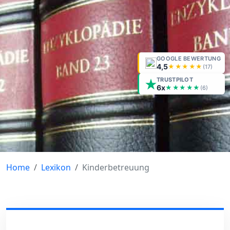
GOOGLE BEWERTUNG
4,5
★★★★★
(
17
)
TRUSTPILOT
6x
★★★★★
(6)
Home
Lexikon
Kinderbetreuung