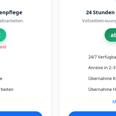
renpflege
24 Stunden
ltsarbeiten.
Vollzeitbetreuun
€
a
geld
24/7 Verfügba
Anreise in 2–
e
Übernahme K
beiten
Übernahme Ha
M