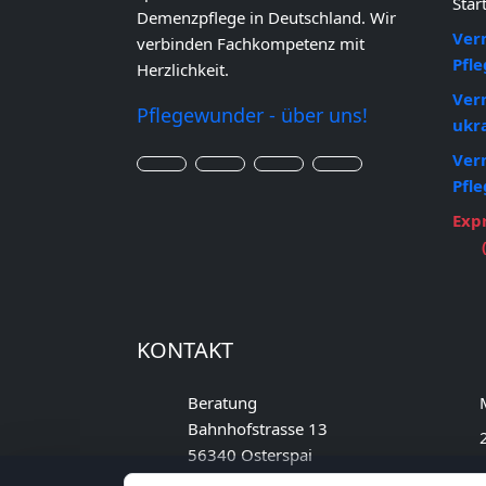
Star
Demenzpflege in Deutschland. Wir
Ver
verbinden Fachkompetenz mit
Pfle
Herzlichkeit.
Ver
Pflegewunder - über uns!
ukra
Ver
Pfle
Exp
KONTAKT
Beratung
M
Bahnhofstrasse 13
2
56340 Osterspai
b