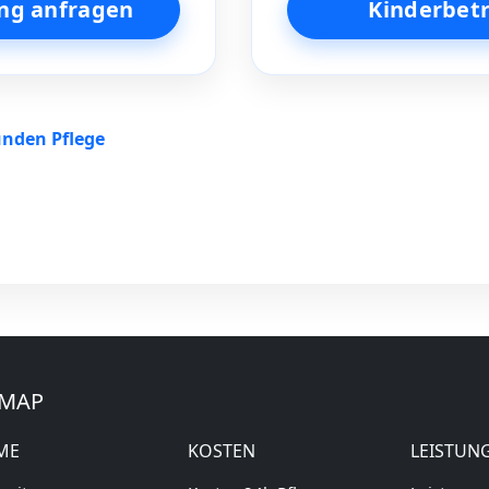
ng anfragen
Kinderbet
unden Pflege
EMAP
ME
KOSTEN
LEISTUN