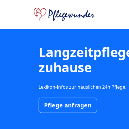
Langzeitpfleg
zuhause
Lexikon-Infos zur häuslichen 24h Pflege.
Pflege anfragen