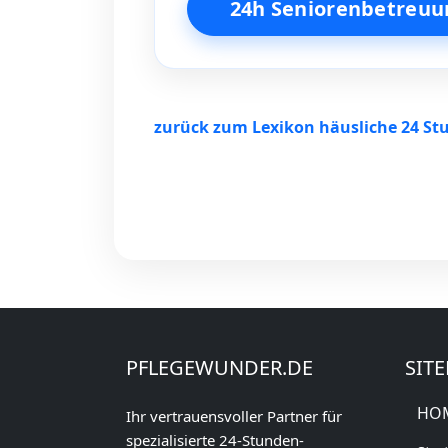
24h Seniorenbetreuu
zurück zum Lexikon häusliche 24 St
PFLEGEWUNDER.DE
SIT
HO
Ihr vertrauensvoller Partner für
spezialisierte 24-Stunden-