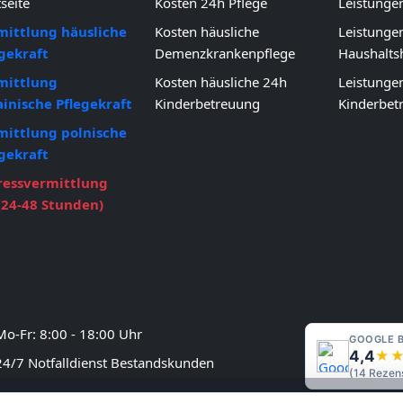
tseite
Kosten 24h Pflege
Leistunge
mittlung häusliche
Kosten häusliche
Leistunge
gekraft
Demenzkrankenpflege
Haushaltsh
mittlung
Kosten häusliche 24h
Leistunge
inische Pflegekraft
Kinderbetreuung
Kinderbet
mittlung polnische
gekraft
ressvermittlung
(24-48 Stunden)
o-Fr: 8:00 - 18:00 Uhr
GOOGLE 
4,4
★
4/7 Notfalldienst Bestandskunden
(
14
Rezens
undesweite Vermittlungen von Pflege-und