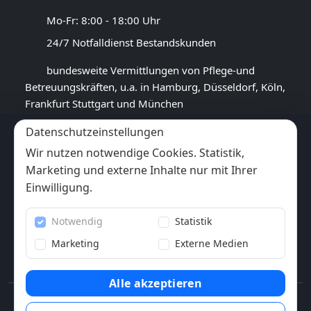
Mo-Fr: 8:00 - 18:00 Uhr
24/7 Notfalldienst Bestandskunden
bundesweite Vermittlungen von Pflege-und
Betreuungskräften, u.a. in Hamburg, Düsseldorf, Köln,
Frankfurt Stuttgart und München
Datenschutzeinstellungen
GOOGLE BEWERTUNG
Wir nutzen notwendige Cookies. Statistik,
4,4
★★★★★
Marketing und externe Inhalte nur mit Ihrer
(
14
Rezensionen)
Einwilligung.
Trustpilot
Notwendig
Statistik
6x
★★★★★
(6 Bewertungen)
Marketing
Externe Medien
Alle akzeptieren
© 2013-2026 Pflegewunder.de - Alle Rechte