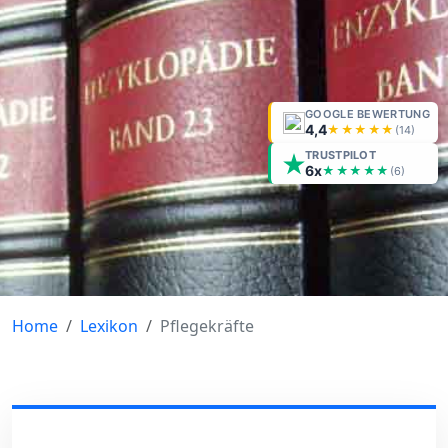
GOOGLE BEWERTUNG
4,4
★★★★★
(
14
)
TRUSTPILOT
6x
★★★★★
(6)
Home
Lexikon
Pflegekräfte