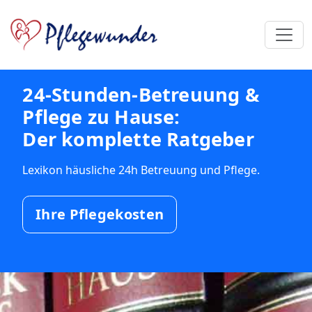
24-Stunden-Betreuung &
Pflege zu Hause:
Der komplette Ratgeber
Lexikon häusliche 24h Betreuung und Pflege.
Ihre Pflegekosten