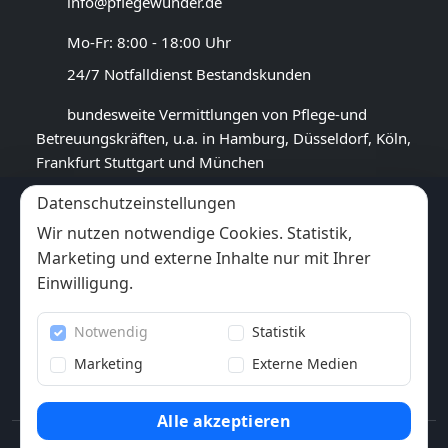
info@pflegewunder.de
Mo-Fr: 8:00 - 18:00 Uhr
24/7 Notfalldienst Bestandskunden
bundesweite Vermittlungen von Pflege-und
Betreuungskräften, u.a. in Hamburg, Düsseldorf, Köln,
Frankfurt Stuttgart und München
Datenschutzeinstellungen
GOOGLE BEWERTUNG
Wir nutzen notwendige Cookies. Statistik,
4,5
★★★★★
Marketing und externe Inhalte nur mit Ihrer
(
17
Rezensionen)
Einwilligung.
Trustpilot
Notwendig
Statistik
6x
★★★★★
(6 Bewertungen)
Marketing
Externe Medien
Alle akzeptieren