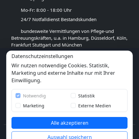
Mo-Fr: 8:00 - 18:00 Uhr
24/7 Notfalldienst Bestandskunden
bundesweite Vermittlungen von Pflege-und
Betreuungskräften, u.a. in Hamburg, Düsseldorf, Köln,
Frankfurt Stuttgart und München
Datenschutzeinstellungen
GOOGLE BEWERTUNG
Wir nutzen notwendige Cookies. Statistik,
4,5
★★★★★
Marketing und externe Inhalte nur mit Ihrer
(
17
Rezensionen)
Einwilligung.
Trustpilot
Notwendig
Statistik
6x
★★★★★
(6 Bewertungen)
Marketing
Externe Medien
Alle akzeptieren
© 2013-2026 Pflegewunder.de - Alle Rechte
Auswahl speichern