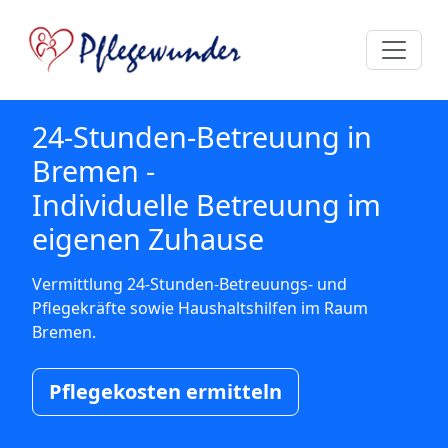
24-Stunden-Betreuung in
Bremen -
Individuelle Betreuung im
eigenen Zuhause
Vermittlung 24-Stunden-Betreuungs- und
Pflegekräfte sowie Haushaltshilfen im Raum
Bremen.
Pflegekosten ermitteln