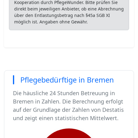
Kooperation durch PflegeWunder. Bitte prüfen Sie
direkt beim jeweiligen Anbieter, ob eine Abrechnung
über den Entlastungsbetrag nach §45a SGB XI
möglich ist. Angaben ohne Gewähr.
Pflegebedürftige in Bremen
Die häusliche 24 Stunden Betreuung in
Bremen in Zahlen. Die Berechnung erfolgt
auf der Grundlage der Zahlen von Destatis
und zeigt einen statistischen Mittelwert.
In Bremen leben rund 586271 Menschen.
Von diesen 586271 Einwohnern sind rund 35763 
Ca. 5722 dieser pflegebedürftigen Menschen wer
Der Großteil der Pflegebedürftigen in Bremen, 