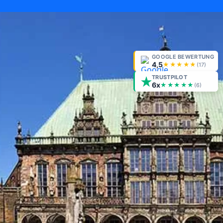
GOOGLE BEWERTUNG
4,5
★★★★★
(
17
)
TRUSTPILOT
6x
★★★★★
(6)