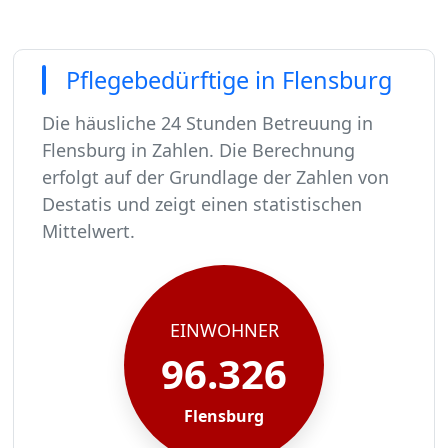
Pflegebedürftige in Flensburg
Die häusliche 24 Stunden Betreuung in
Flensburg in Zahlen. Die Berechnung
erfolgt auf der Grundlage der Zahlen von
Destatis und zeigt einen statistischen
Mittelwert.
In Flensburg leben rund 96326 Menschen.
Von diesen 96326 Einwohnern sind rund 5876 pf
Ca. 940 dieser pflegebedürftigen Menschen werd
Der Großteil der Pflegebedürftigen in Flensburg
EINWOHNER
96.326
Flensburg