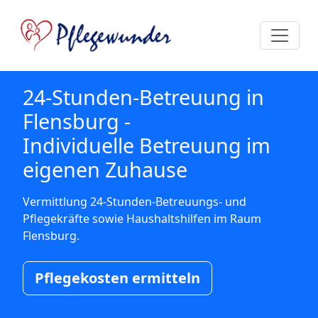
24-Stunden-Betreuung in
Flensburg -
Individuelle Betreuung im
eigenen Zuhause
Vermittlung 24-Stunden-Betreuungs- und
Pflegekräfte sowie Haushaltshilfen im Raum
Flensburg.
Pflegekosten ermitteln