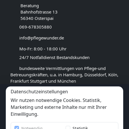
Beratung
Bahnhofstrasse 13
56340 Osterspai
069-678305880
info@pflegewunder.de
Mo-Fr: 8:00 - 18:00 Uhr
24/7 Notfalldienst Bestandskunden
bundesweite Vermittlungen von Pflege-und
Betreuungskräften, u.a. in Hamburg, Düsseldorf, Köln,
Frankfurt Stuttgart und München
Datenschutzeinstellungen
GOOGLE BEWERTUNG
Wir nutzen notwendige Cookies. Statistik,
4,5
★★★★★
Marketing und externe Inhalte nur mit Ihrer
(
17
Rezensionen)
Einwilligung.
Trustpilot
Notwendig
Statistik