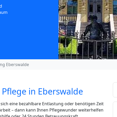
d
Raum
ng Eberswalde
 Pflege in Eberswalde
ich eine bezahlbare Entlastung oder benötigen Zeit
 Arbeit – dann kann Ihnen Pflegewunder weiterhelfen
shilfe oder 24 Stunden Betreuungskraft.