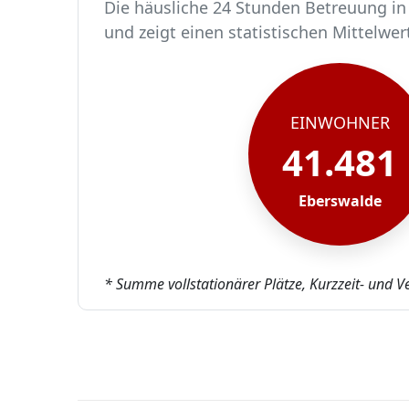
Die häusliche 24 Stunden Betreuung in 
und zeigt einen statistischen Mittelwer
In Eberswalde leben rund 41481 Mensc
Von diesen 41481 Einwohnern sind rund
Ca. 405 dieser pflegebedürftigen Mens
Der Großteil der Pflegebedürftigen in 
EINWOHNER
41.481
Eberswalde
* Summe vollstationärer Plätze, Kurzzeit- und V