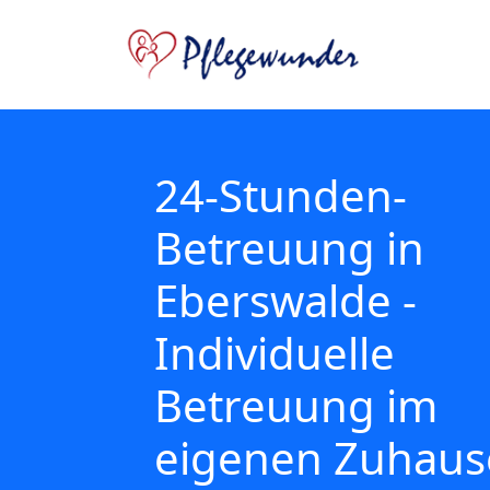
24-Stunden-
Betreuung in
Eberswalde -
Individuelle
Betreuung im
eigenen Zuhaus