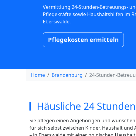
Vermittlung 24-Stunden-Betreuungs- un
Pflegekräfte sowie Haushaltshilfen im 
Eberswalde.
Pflegekosten ermitteln
Home
Brandenburg
24-Stunden-Betreuu
Häusliche 24 Stunden
Sie pflegen einen Angehörigen und wünschen s
für sich selbst zwischen Kinder, Haushalt und
– in Eberswalde mit einer polnischen Haushalt