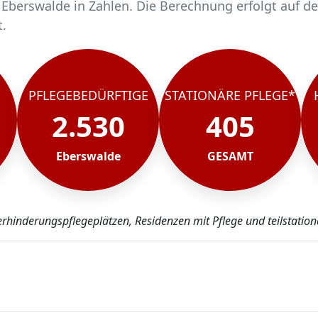
Eberswalde in Zahlen. Die Berechnung erfolgt auf de
t.
hen.
 2530 pflegebedürftig.
chen werden stationär gepflegt*.
Eberswalde, rund 2125 werden häuslich gepflegt.
PFLEGEBEDÜRFTIGE
STATIONÄRE PFLEGE*
2.530
405
Eberswalde
GESAMT
erhinderungspflegeplätzen, Residenzen mit Pflege und teilstatio