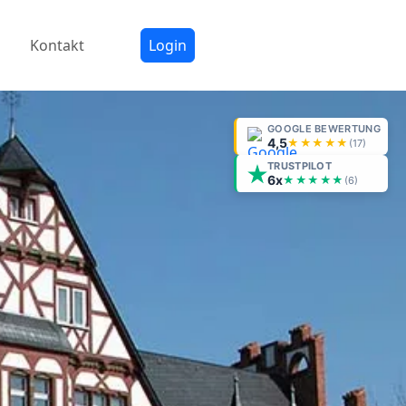
Kontakt
Login
GOOGLE BEWERTUNG
4,5
★★★★★
(
17
)
TRUSTPILOT
6x
★★★★★
(6)