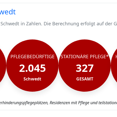
hwedt
 Schwedt in Zahlen. Die Berechnung erfolgt auf der 
.
 2045 pflegebedürftig.
chen werden stationär gepflegt*.
Schwedt, rund 1718 werden häuslich gepflegt.
PFLEGEBEDÜRFTIGE
STATIONÄRE PFLEGE*
2.045
327
Schwedt
GESAMT
erhinderungspflegeplätzen, Residenzen mit Pflege und teilstation