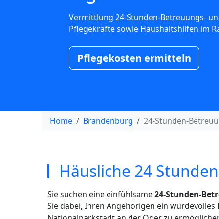
Vermittlung 24-Stunden-Betreuungs- un
Pflegekräfte sowie Haushaltshilfen im 
Pflegekosten ermitteln
Home
Brandenburg
24-Stunden-Betreu
Häusliche 24 Stunden
Sie suchen eine einfühlsame
24-Stunden-Bet
Sie dabei, Ihren Angehörigen ein würdevolle
Nationalparkstadt an der Oder zu ermöglichen