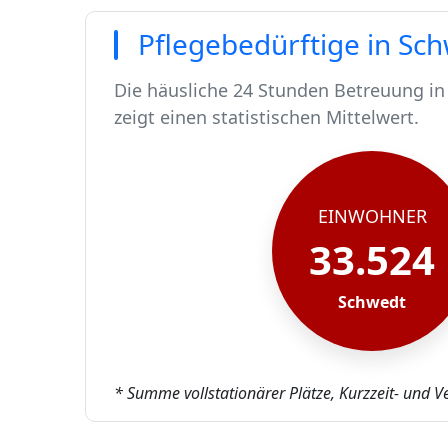
Pflegebedürftige in Sc
Die häusliche 24 Stunden Betreuung in
zeigt einen statistischen Mittelwert.
In Schwedt leben rund 33524 Menschen
Von diesen 33524 Einwohnern sind rund
Ca. 327 dieser pflegebedürftigen Mens
Der Großteil der Pflegebedürftigen in 
EINWOHNER
33.524
Schwedt
* Summe vollstationärer Plätze, Kurzzeit- und V