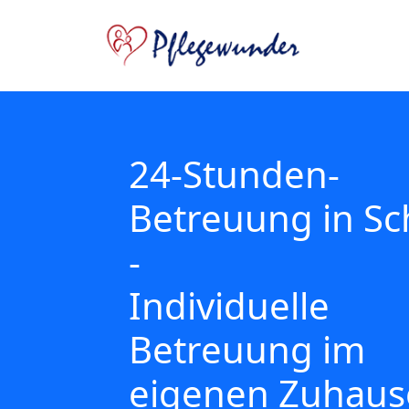
24-Stunden-
Betreuung in S
-
Individuelle
Betreuung im
eigenen Zuhaus