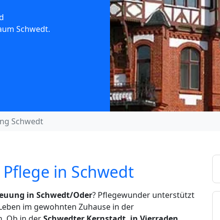
d
Raum Schwedt.
ung Schwedt
 Pflege in Schwedt
reuung in Schwedt/Oder
? Pflegewunder unterstützt
s Leben im gewohnten Zuhause in der
. Ob in der
Schwedter Kernstadt, in Vierraden,