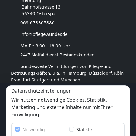
Beratung
Bahnhofstrasse 13
56340 Osterspai
069-678305880
info@pflegewunder.de
Mo-Fr: 8:00 - 18:00 Uhr
24/7 Notfalldienst Bestandskunden
bundesweite Vermittlungen von Pflege-und
Betreuungskräften, u.a. in Hamburg, Düsseldorf, Köln,
Frankfurt Stuttgart und München
Datenschutzeinstellungen
GOOGLE BEWERTUNG
Wir nutzen notwendige Cookies. Statistik,
4,4
★★★★★
Marketing und externe Inhalte nur mit Ihrer
(
13
Rezensionen)
Einwilligung.
Trustpilot
Notwendig
Statistik
6x
★★★★★