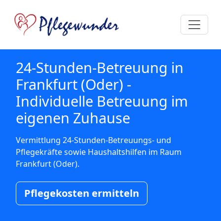
24-Stunden-Betreuung in
Frankfurt (Oder) -
Individuelle Betreuung im
eigenen Zuhause
Vermittlung 24-Stunden-Betreuungs- und
Pflegekräfte sowie Haushaltshilfen im Raum
Frankfurt (Oder).
Pflegekosten ermitteln