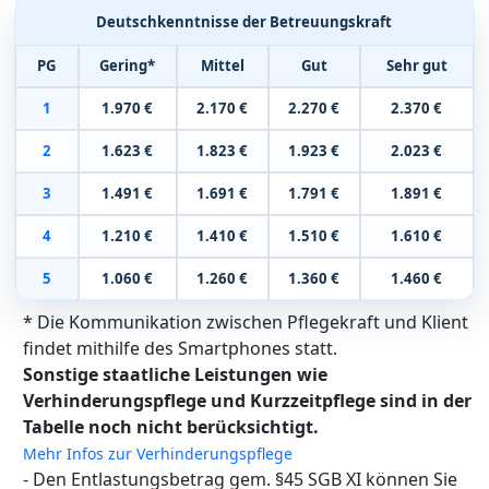
Deutschkenntnisse der Betreuungskraft
PG
Gering*
Mittel
Gut
Sehr gut
1
1.970 €
2.170 €
2.270 €
2.370 €
2
1.623 €
1.823 €
1.923 €
2.023 €
3
1.491 €
1.691 €
1.791 €
1.891 €
4
1.210 €
1.410 €
1.510 €
1.610 €
5
1.060 €
1.260 €
1.360 €
1.460 €
* Die Kommunikation zwischen Pflegekraft und Klient
findet mithilfe des Smartphones statt.
Sonstige staatliche Leistungen wie
Verhinderungspflege und Kurzzeitpflege sind in der
Tabelle noch nicht berücksichtigt.
Mehr Infos zur Verhinderungspflege
- Den Entlastungsbetrag gem. §45 SGB XI können Sie