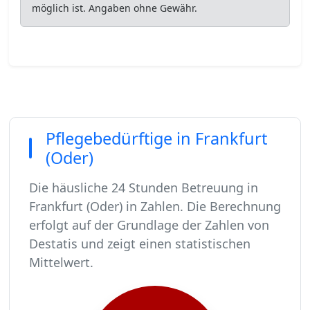
möglich ist. Angaben ohne Gewähr.
Pflegebedürftige in Frankfurt
(Oder)
Die häusliche 24 Stunden Betreuung in
Frankfurt (Oder) in Zahlen. Die Berechnung
erfolgt auf der Grundlage der Zahlen von
Destatis und zeigt einen statistischen
Mittelwert.
In Frankfurt (Oder) leben rund 57107 Menschen.
Von diesen 57107 Einwohnern sind rund 3484 pf
Ca. 557 dieser pflegebedürftigen Menschen werd
Der Großteil der Pflegebedürftigen in Frankfurt