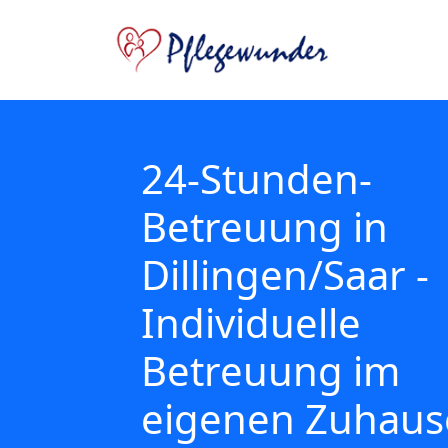
24-Stunden-
Betreuung in
Dillingen/Saar -
Individuelle
Betreuung im
eigenen Zuhaus