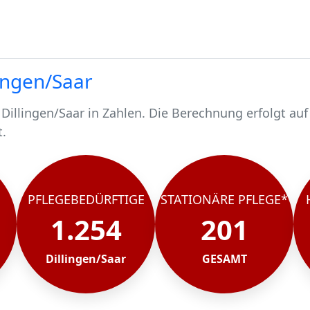
lingen/Saar
Dillingen/Saar in Zahlen. Die Berechnung erfolgt auf
t.
nschen.
 1254 pflegebedürftig.
chen werden stationär gepflegt*.
illingen/Saar, rund 1054 werden häuslich gepflegt.
PFLEGEBEDÜRFTIGE
STATIONÄRE PFLEGE*
1.254
201
Dillingen/Saar
GESAMT