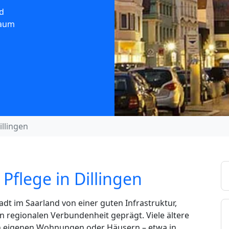
d
Raum
llingen
Pflege in Dillingen
Stadt im Saarland von einer guten Infrastruktur,
regionalen Verbundenheit geprägt. Viele ältere
ren eigenen Wohnungen oder Häusern – etwa in