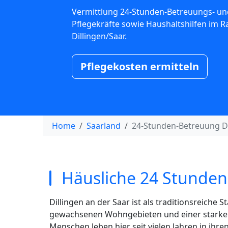
Vermittlung 24-Stunden-Betreuungs- un
Pflegekräfte sowie Haushaltshilfen im 
Dillingen/Saar.
Pflegekosten ermitteln
Home
Saarland
24-Stunden-Betreuung Di
Häusliche 24 Stunden 
Dillingen an der Saar ist als traditionsreiche 
gewachsenen Wohngebieten und einer starken 
Menschen leben hier seit vielen Jahren in ih