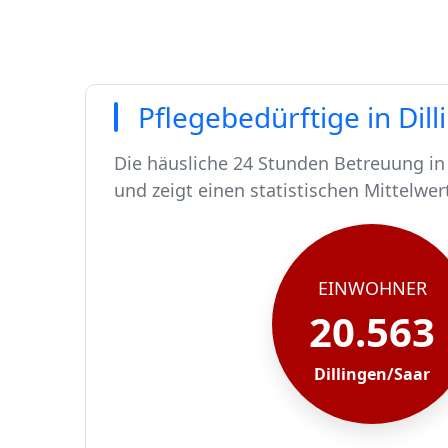
Pflegebedürftige in Dil
Die häusliche 24 Stunden Betreuung in 
und zeigt einen statistischen Mittelwer
In Dillingen/Saar leben rund 20563 Me
Von diesen 20563 Einwohnern sind rund
Ca. 201 dieser pflegebedürftigen Mens
Der Großteil der Pflegebedürftigen in D
EINWOHNER
20.563
Dillingen/Saar