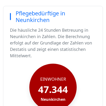
Pflegebedürftige in
Neunkirchen
Die häusliche 24 Stunden Betreuung in
Neunkirchen in Zahlen. Die Berechnung
erfolgt auf der Grundlage der Zahlen von
Destatis und zeigt einen statistischen
Mittelwert.
In Neunkirchen leben rund 47344 Menschen.
Von diesen 47344 Einwohnern sind rund 2888 pf
Ca. 462 dieser pflegebedürftigen Menschen werd
Der Großteil der Pflegebedürftigen in Neunkirc
EINWOHNER
47.344
Neunkirchen