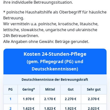
ihre individuelle Betreuungssituation.
* polnische Haushaltshilfe als Oberbegriff für häusliche
Betreuung.
Wir vermitteln u.a. polnische, kroatische, litauische,
lettische, slowakische, ungarische und ukrainische
24h BetreuerInnen.
Alle Angaben ohne Gewähr. Beträge gerundet.
Kosten 24-Stunden-Pflege
(gem. Pflegegrad (PG) und
Deutschkenntnissen)
Deutschkenntnisse der Betreuungskraft
PG
Gering*
Mittel
Gut
Sehr gut
1
1.970 €
2.170 €
2.270 €
2.370 €
2
1.623 €
1.823 €
1.923 €
2.023 €