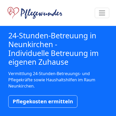
24-Stunden-Betreuung in
Neunkirchen -
Individuelle Betreuung im
eigenen Zuhause
Vermittlung 24-Stunden-Betreuungs- und
Pflegekräfte sowie Haushaltshilfen im Raum
Neunkirchen.
Pflegekosten ermitteln