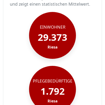
und zeigt einen statistischen Mittelwert.
In Riesa leben rund 29373 Menschen.
Von diesen 29373 Einwohnern sind rund 1792 pf
Ca. 287 dieser pflegebedürftigen Menschen werd
Der Großteil der Pflegebedürftigen in Riesa, ru
EINWOHNER
29.373
Riesa
PFLEGEBEDÜRFTIGE
1.792
Riesa