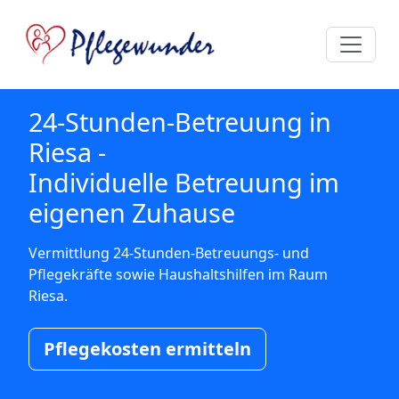
24-Stunden-Betreuung in
Riesa -
Individuelle Betreuung im
eigenen Zuhause
Vermittlung 24-Stunden-Betreuungs- und
Pflegekräfte sowie Haushaltshilfen im Raum
Riesa.
Pflegekosten ermitteln