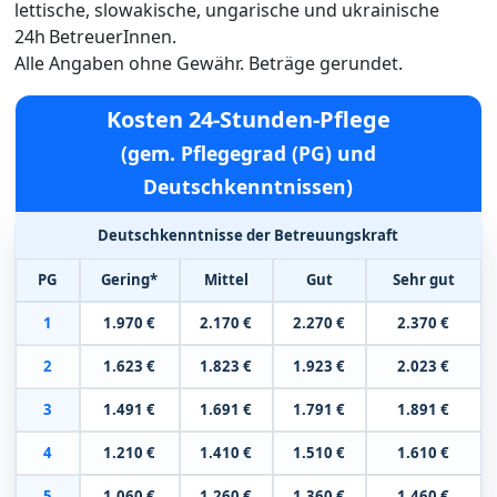
lettische, slowakische, ungarische und ukrainische
24h BetreuerInnen.
Alle Angaben ohne Gewähr. Beträge gerundet.
Kosten 24-Stunden-Pflege
(gem. Pflegegrad (PG) und
Deutschkenntnissen)
Deutschkenntnisse der Betreuungskraft
PG
Gering*
Mittel
Gut
Sehr gut
1
1.970 €
2.170 €
2.270 €
2.370 €
2
1.623 €
1.823 €
1.923 €
2.023 €
3
1.491 €
1.691 €
1.791 €
1.891 €
4
1.210 €
1.410 €
1.510 €
1.610 €
5
1.060 €
1.260 €
1.360 €
1.460 €