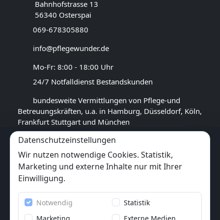
Bahnhofstrasse 13
56340 Osterspai
069-678305880
info@pflegewunder.de
Mo-Fr: 8:00 - 18:00 Uhr
24/7 Notfalldienst Bestandskunden
bundesweite Vermittlungen von Pflege-und
Betreuungskräften, u.a. in Hamburg, Düsseldorf, Köln,
Frankfurt Stuttgart und München
Datenschutzeinstellungen
GOOGLE BEWERTUNG
Wir nutzen notwendige Cookies. Statistik,
4,4
★★★★★
Marketing und externe Inhalte nur mit Ihrer
(
14
Rezensionen)
Einwilligung.
Trustpilot
Notwendig
Statistik
6x
★★★★★
(6 Bewertungen)
Marketing
Externe Medien