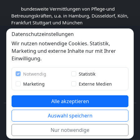
bundesweite Vermittlungen von Pflege-und
Betreuungskräften, u.a. in Hamburg, Düsseldorf, Köln,
Frankfurt Stuttgart und München
Datenschutzeinstellungen
GOOGLE BEWERTUNG
Wir nutzen notwendige Cookies. Statistik,
4,5
★★★★★
Marketing und externe Inhalte nur mit Ihrer
(
16
Rezensionen)
Einwilligung.
Trustpilot
Notwendig
Statistik
6x
★★★★★
(6 Bewertungen)
Marketing
Externe Medien
Alle akzeptieren
© 2013-2026 Pflegewunder.de - Alle Rechte
Auswahl speichern
vorbehalten.
Nur notwendige
Impressum
AGB