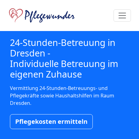
24-Stunden-Betreuung in
Dresden -
Individuelle Betreuung im
eigenen Zuhause
Vermittlung 24-Stunden-Betreuungs- und
Pflegekräfte sowie Haushaltshilfen im Raum
Dresden.
Pflegekosten ermitteln