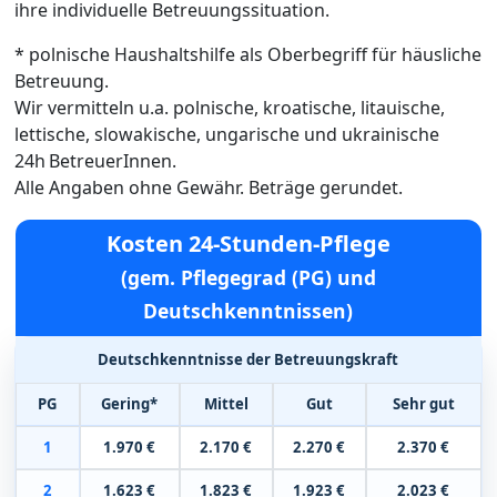
ihre individuelle Betreuungssituation.
* polnische Haushaltshilfe als Oberbegriff für häusliche
Betreuung.
Wir vermitteln u.a. polnische, kroatische, litauische,
lettische, slowakische, ungarische und ukrainische
24h BetreuerInnen.
Alle Angaben ohne Gewähr. Beträge gerundet.
Kosten 24-Stunden-Pflege
(gem. Pflegegrad (PG) und
Deutschkenntnissen)
Deutschkenntnisse der Betreuungskraft
PG
Gering*
Mittel
Gut
Sehr gut
1
1.970 €
2.170 €
2.270 €
2.370 €
2
1.623 €
1.823 €
1.923 €
2.023 €