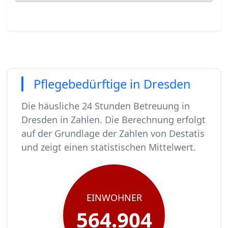
Pflegebedürftige in Dresden
Die häusliche 24 Stunden Betreuung in
Dresden in Zahlen. Die Berechnung erfolgt
auf der Grundlage der Zahlen von Destatis
und zeigt einen statistischen Mittelwert.
In Dresden leben rund 564904 Menschen.
Von diesen 564904 Einwohnern sind rund 34459 
Ca. 5513 dieser pflegebedürftigen Menschen wer
Der Großteil der Pflegebedürftigen in Dresden,
EINWOHNER
564.904