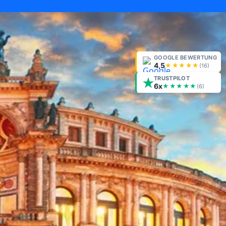
GOOGLE BEWERTUNG
4,5
★★★★★
(
16
)
TRUSTPILOT
6x
★★★★★
(6)