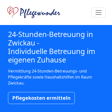
24-Stunden-Betreuung in
Zwickau -
Individuelle Betreuung im
eigenen Zuhause
Vermittlung 24-Stunden-Betreuungs- und
Pflegekräfte sowie Haushaltshilfen im Raum
Zwickau.
Pflegekosten ermitteln