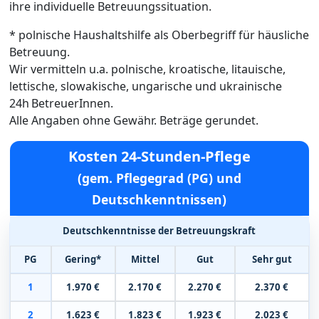
ihre individuelle Betreuungssituation.
* polnische Haushaltshilfe als Oberbegriff für häusliche
Betreuung.
Wir vermitteln u.a. polnische, kroatische, litauische,
lettische, slowakische, ungarische und ukrainische
24h BetreuerInnen.
Alle Angaben ohne Gewähr. Beträge gerundet.
Kosten 24-Stunden-Pflege
(gem. Pflegegrad (PG) und
Deutschkenntnissen)
Deutschkenntnisse der Betreuungskraft
PG
Gering*
Mittel
Gut
Sehr gut
1
1.970 €
2.170 €
2.270 €
2.370 €
2
1.623 €
1.823 €
1.923 €
2.023 €