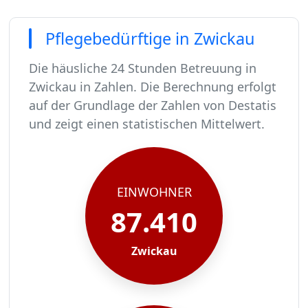
Pflegebedürftige in Zwickau
Die häusliche 24 Stunden Betreuung in
Zwickau in Zahlen. Die Berechnung erfolgt
auf der Grundlage der Zahlen von Destatis
und zeigt einen statistischen Mittelwert.
In Zwickau leben rund 87410 Menschen.
Von diesen 87410 Einwohnern sind rund 5332 pf
Ca. 853 dieser pflegebedürftigen Menschen werd
Der Großteil der Pflegebedürftigen in Zwickau, 
EINWOHNER
87.410
Zwickau