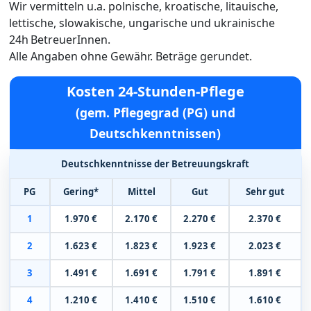
Wir vermitteln u.a. polnische, kroatische, litauische,
lettische, slowakische, ungarische und ukrainische
24h BetreuerInnen.
Alle Angaben ohne Gewähr. Beträge gerundet.
Kosten 24-Stunden-Pflege
(gem. Pflegegrad (PG) und
Deutschkenntnissen)
Deutschkenntnisse der Betreuungskraft
PG
Gering*
Mittel
Gut
Sehr gut
1
1.970 €
2.170 €
2.270 €
2.370 €
2
1.623 €
1.823 €
1.923 €
2.023 €
3
1.491 €
1.691 €
1.791 €
1.891 €
4
1.210 €
1.410 €
1.510 €
1.610 €