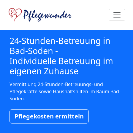
24-Stunden-Betreuung in
Bad-Soden -
Individuelle Betreuung im
eigenen Zuhause
Vermittlung 24-Stunden-Betreuungs- und
Pflegekräfte sowie Haushaltshilfen im Raum Bad-
Soden.
Pflegekosten ermitteln