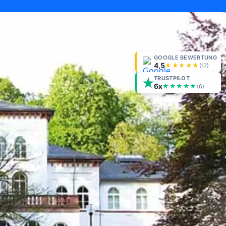
GOOGLE BEWERTUNG
4,5
★★★★★
(
17
)
TRUSTPILOT
6x
★★★★★
(6)