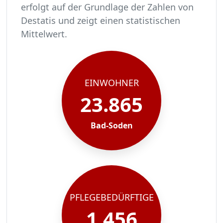
erfolgt auf der Grundlage der Zahlen von
Destatis und zeigt einen statistischen
Mittelwert.
In Bad-Soden leben rund 23865 Menschen.
Von diesen 23865 Einwohnern sind rund 1456 pf
Ca. 233 dieser pflegebedürftigen Menschen werd
Der Großteil der Pflegebedürftigen in Bad-Sode
EINWOHNER
23.865
Bad-Soden
PFLEGEBEDÜRFTIGE
1.456