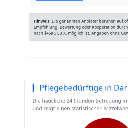
Hinweis:
Die genannten Anbieter beruhen auf öff
Empfehlung, Bewertung oder Kooperation durch P
nach §45a SGB XI möglich ist. Angaben ohne Ge
Pflegebedürftige in Da
Die häusliche 24 Stunden Betreuung in
und zeigt einen statistischen Mittelwer
In Darmstadt leben rund 167029 Mensc
Von diesen 167029 Einwohnern sind run
Ca. 1630 dieser pflegebedürftigen Men
Der Großteil der Pflegebedürftigen in 