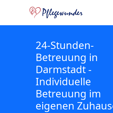
24-Stunden-
Betreuung in
Darmstadt -
Individuelle
Betreuung im
eigenen Zuhaus