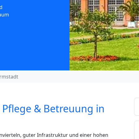
d
Raum
rmstadt
 Pflege & Betreuung in
ierteln, guter Infrastruktur und einer hohen