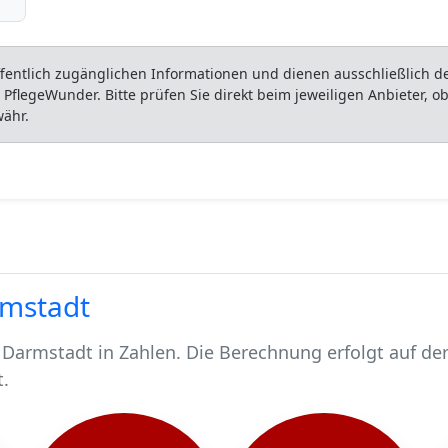
entlich zugänglichen Informationen und dienen ausschließlich der
flegeWunder. Bitte prüfen Sie direkt beim jeweiligen Anbieter, 
währ.
rmstadt
 Darmstadt in Zahlen. Die Berechnung erfolgt auf de
t.
hen.
d 10189 pflegebedürftig.
schen werden stationär gepflegt*.
Darmstadt, rund 8559 werden häuslich gepflegt.