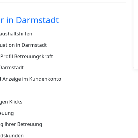
r in Darmstadt
ushaltshilfen
uation in Darmstadt
Profil Betreuungskraft
 Darmstadt
d Anzeige im Kundenkonto
en Klicks
reuung
g ihrer Betreuung
andskunden