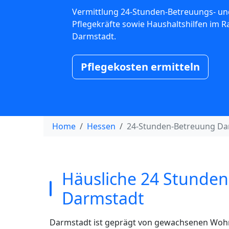
Vermittlung 24-Stunden-Betreuungs- un
Pflegekräfte sowie Haushaltshilfen im 
Darmstadt.
Pflegekosten ermitteln
Home
Hessen
24-Stunden-Betreuung Da
Häusliche 24 Stunden
Darmstadt
Darmstadt ist geprägt von gewachsenen Wohnv