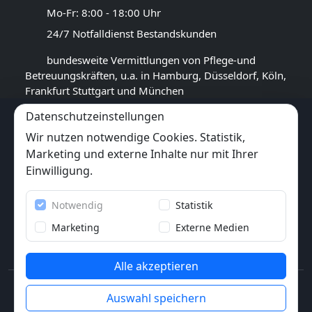
Mo-Fr: 8:00 - 18:00 Uhr
24/7 Notfalldienst Bestandskunden
bundesweite Vermittlungen von Pflege-und
Betreuungskräften, u.a. in Hamburg, Düsseldorf, Köln,
Frankfurt Stuttgart und München
Datenschutzeinstellungen
GOOGLE BEWERTUNG
Wir nutzen notwendige Cookies. Statistik,
4,5
★★★★★
Marketing und externe Inhalte nur mit Ihrer
(
16
Rezensionen)
Einwilligung.
Trustpilot
Notwendig
Statistik
6x
★★★★★
(6 Bewertungen)
Marketing
Externe Medien
Alle akzeptieren
© 2013-2026 Pflegewunder.de - Alle Rechte
Auswahl speichern
vorbehalten.