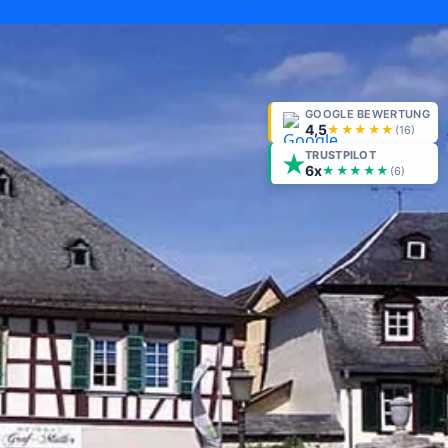
GOOGLE BEWERTUNG
4,5
★★★★★
(
16
)
TRUSTPILOT
6x
★★★★★
(6)