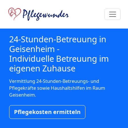
24-Stunden-Betreuung in
Geisenheim -
Individuelle Betreuung im
eigenen Zuhause
Vermittlung 24-Stunden-Betreuungs- und
Pflegekräfte sowie Haushaltshilfen im Raum
Geisenheim.
Pflegekosten ermitteln