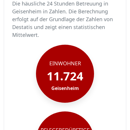
Die häusliche 24 Stunden Betreuung in
Geisenheim in Zahlen. Die Berechnung
erfolgt auf der Grundlage der Zahlen von
Destatis und zeigt einen statistischen
Mittelwert.
In Geisenheim leben rund 11724 Menschen.
Von diesen 11724 Einwohnern sind rund 715 pfl
Ca. 114 dieser pflegebedürftigen Menschen werd
Der Großteil der Pflegebedürftigen in Geisenhe
EINWOHNER
11.724
Geisenheim