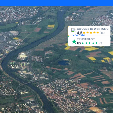
GOOGLE BEWERTUNG
4,5
★★★★★
(
16
)
TRUSTPILOT
6x
★★★★★
(6)