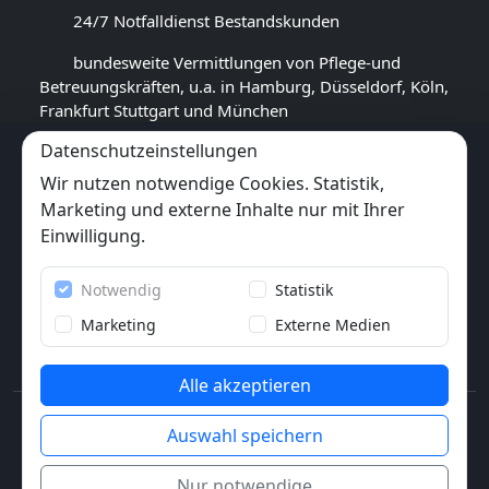
24/7 Notfalldienst Bestandskunden
bundesweite Vermittlungen von Pflege-und
Betreuungskräften, u.a. in Hamburg, Düsseldorf, Köln,
Frankfurt Stuttgart und München
Datenschutzeinstellungen
GOOGLE BEWERTUNG
Wir nutzen notwendige Cookies. Statistik,
4,5
★★★★★
Marketing und externe Inhalte nur mit Ihrer
(
16
Rezensionen)
Einwilligung.
Trustpilot
Notwendig
Statistik
6x
★★★★★
(6 Bewertungen)
Marketing
Externe Medien
Alle akzeptieren
© 2013-2026 Pflegewunder.de - Alle Rechte
Auswahl speichern
vorbehalten.
Nur notwendige