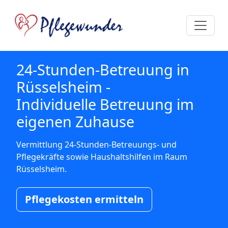
24-Stunden-Betreuung in
Rüsselsheim -
Individuelle Betreuung im
eigenen Zuhause
Vermittlung 24-Stunden-Betreuungs- und
Pflegekräfte sowie Haushaltshilfen im Raum
Rüsselsheim.
Pflegekosten ermitteln