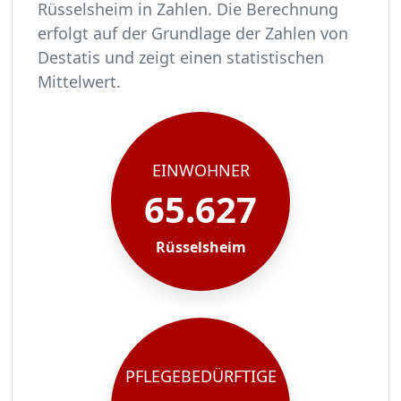
Rüsselsheim in Zahlen. Die Berechnung
erfolgt auf der Grundlage der Zahlen von
Destatis und zeigt einen statistischen
Mittelwert.
In Rüsselsheim leben rund 65627 Menschen.
Von diesen 65627 Einwohnern sind rund 4003 pf
Ca. 641 dieser pflegebedürftigen Menschen werd
Der Großteil der Pflegebedürftigen in Rüsselsh
EINWOHNER
65.627
Rüsselsheim
PFLEGEBEDÜRFTIGE