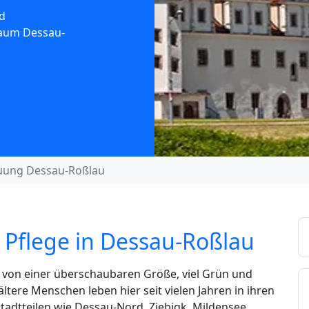
d
Raum Dessau-
uung Dessau-Roßlau
 Pflege in Dessau-Roßlau
e von einer überschaubaren Größe, viel Grün und
ere Menschen leben hier seit vielen Jahren in ihren
adtteilen wie Dessau-Nord, Ziebigk, Mildensee,