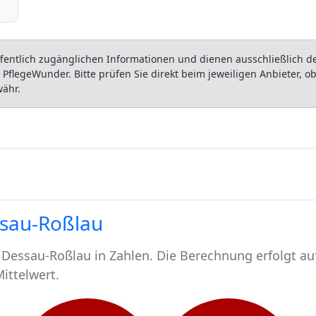
entlich zugänglichen Informationen und dienen ausschließlich der
flegeWunder. Bitte prüfen Sie direkt beim jeweiligen Anbieter, 
währ.
ssau-Roßlau
 Dessau-Roßlau in Zahlen. Die Berechnung erfolgt au
Mittelwert.
nschen.
 4600 pflegebedürftig.
chen werden stationär gepflegt*.
Dessau-Roßlau, rund 3864 werden häuslich gepflegt.