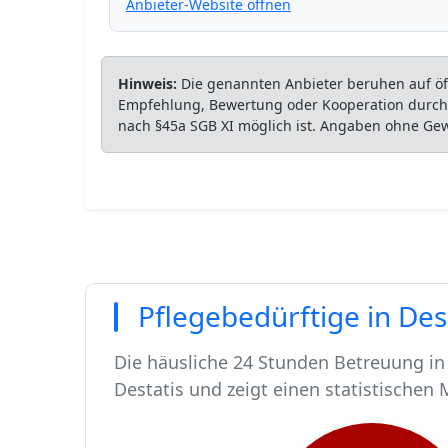
Anbieter-Website öffnen
Hinweis:
Die genannten Anbieter beruhen auf öff
Empfehlung, Bewertung oder Kooperation durch P
nach §45a SGB XI möglich ist. Angaben ohne Ge
Pflegebedürftige in De
Die häusliche 24 Stunden Betreuung in
Destatis und zeigt einen statistischen 
In Dessau-Roßlau leben rund 75402 Me
Von diesen 75402 Einwohnern sind rund
Ca. 736 dieser pflegebedürftigen Mens
Der Großteil der Pflegebedürftigen in 