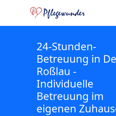
24-Stunden-
Betreuung in De
Roßlau -
Individuelle
Betreuung im
eigenen Zuhaus