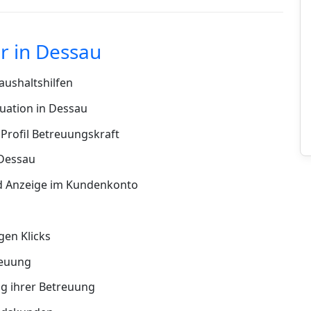
r in Dessau
ushaltshilfen
uation in Dessau
Profil Betreuungskraft
 Dessau
d Anzeige im Kundenkonto
en Klicks
reuung
g ihrer Betreuung