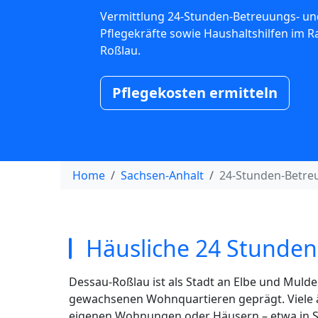
Vermittlung 24-Stunden-Betreuungs- un
Pflegekräfte sowie Haushaltshilfen im 
Roßlau.
Pflegekosten ermitteln
Home
Sachsen-Anhalt
24-Stunden-Betre
Häusliche 24 Stunden
Dessau-Roßlau ist als Stadt an Elbe und Muld
gewachsenen Wohnquartieren geprägt. Viele ält
eigenen Wohnungen oder Häusern – etwa in St