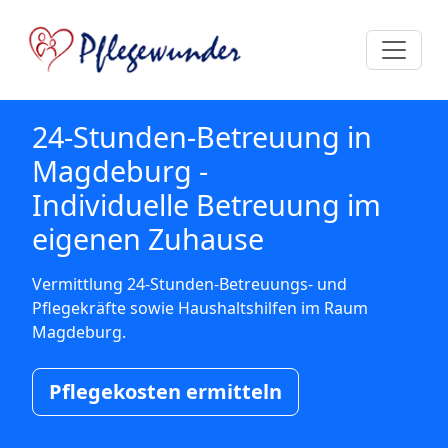
24-Stunden-Betreuung in
Magdeburg -
Individuelle Betreuung im
eigenen Zuhause
Vermittlung 24-Stunden-Betreuungs- und
Pflegekräfte sowie Haushaltshilfen im Raum
Magdeburg.
Pflegekosten ermitteln