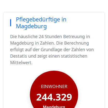
Pflegebedürftige in
Magdeburg
Die häusliche 24 Stunden Betreuung in
Magdeburg in Zahlen. Die Berechnung
erfolgt auf der Grundlage der Zahlen von
Destatis und zeigt einen statistischen
Mittelwert.
In Magdeburg leben rund 244329 Menschen.
Von diesen 244329 Einwohnern sind rund 14904 
Ca. 2385 dieser pflegebedürftigen Menschen wer
Der Großteil der Pflegebedürftigen in Magdebur
EINWOHNER
244.329
Magdeburg