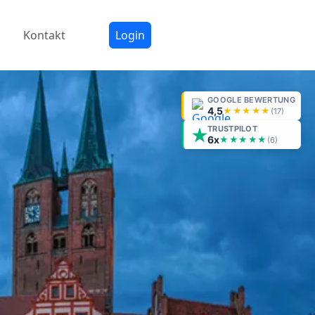
Kontakt
Login
GOOGLE BEWERTUNG
4,5
★★★★★
(
17
)
TRUSTPILOT
6x
★★★★★
(6)