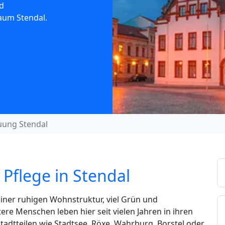
d
aum Stendal.
uung Stendal
Pflege in Stendal
 einer ruhigen Wohnstruktur, viel Grün und
re Menschen leben hier seit vielen Jahren in ihren
dtteilen wie Stadtsee, Röxe, Wahrburg, Borstel oder