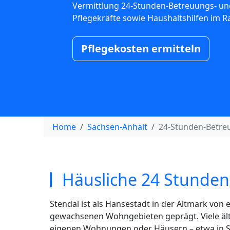
Vermittlung 24-Stunden-Betreuungs- un
Pflegekräfte sowie Haushaltshilfen im R
Pflegekosten ermitteln
Home
Sachsen-Anhalt
24-Stunden-Betre
Häusliche 24 Stunden 
Stendal ist als Hansestadt in der Altmark von
gewachsenen Wohngebieten geprägt. Viele älte
eigenen Wohnungen oder Häusern – etwa in Sta