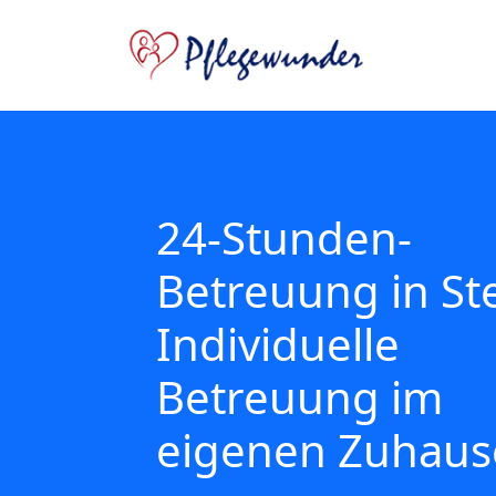
24-Stunden-
Betreuung in Ste
Individuelle
Betreuung im
eigenen Zuhaus