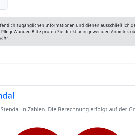
entlich zugänglichen Informationen und dienen ausschließlich der
flegeWunder. Bitte prüfen Sie direkt beim jeweiligen Anbieter, 
währ.
ndal
Stendal in Zahlen. Die Berechnung erfolgt auf der G
 2309 pflegebedürftig.
chen werden stationär gepflegt*.
Stendal, rund 1939 werden häuslich gepflegt.