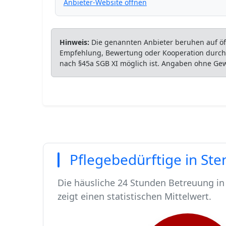
Anbieter-Website öffnen
Hinweis:
Die genannten Anbieter beruhen auf öff
Empfehlung, Bewertung oder Kooperation durch P
nach §45a SGB XI möglich ist. Angaben ohne Ge
Pflegebedürftige in Ste
Die häusliche 24 Stunden Betreuung in 
zeigt einen statistischen Mittelwert.
In Stendal leben rund 37850 Menschen.
Von diesen 37850 Einwohnern sind rund
Ca. 369 dieser pflegebedürftigen Mens
Der Großteil der Pflegebedürftigen in 