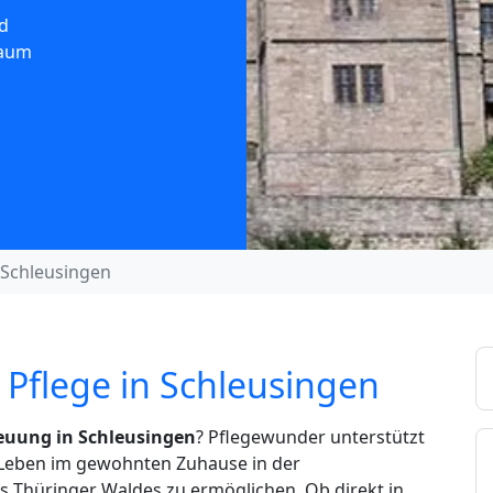
d
Raum
Schleusingen
 Pflege in Schleusingen
euung in Schleusingen
? Pflegewunder unterstützt
s Leben im gewohnten Zuhause in der
s Thüringer Waldes zu ermöglichen. Ob direkt in