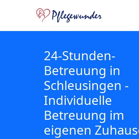
24-Stunden-
Betreuung in
Schleusingen -
Individuelle
Betreuung im
eigenen Zuhaus