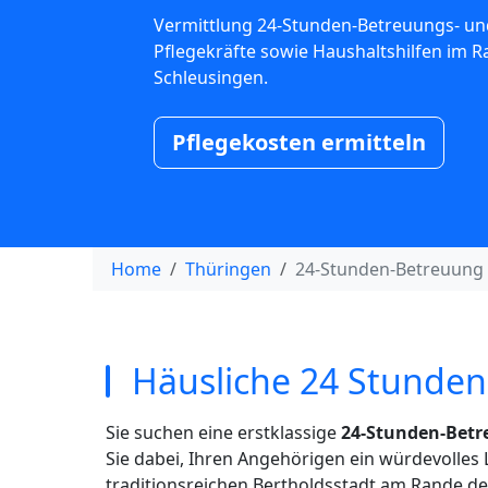
Vermittlung 24-Stunden-Betreuungs- un
Pflegekräfte sowie Haushaltshilfen im 
Schleusingen.
Pflegekosten ermitteln
Home
Thüringen
24-Stunden-Betreuung 
Häusliche 24 Stunden
Sie suchen eine erstklassige
24-Stunden-Betr
Sie dabei, Ihren Angehörigen ein würdevolle
traditionsreichen Bertholdsstadt am Rande de