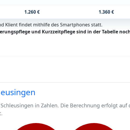
1.260 €
1.360 €
 Klient findet mithilfe des Smartphones statt.
erungspflege und Kurzzeitpflege sind in der Tabelle noch
hleusingen
Schleusingen in Zahlen. Die Berechnung erfolgt auf 
t.
schen.
 663 pflegebedürftig.
chen werden stationär gepflegt*.
Schleusingen, rund 557 werden häuslich gepflegt.