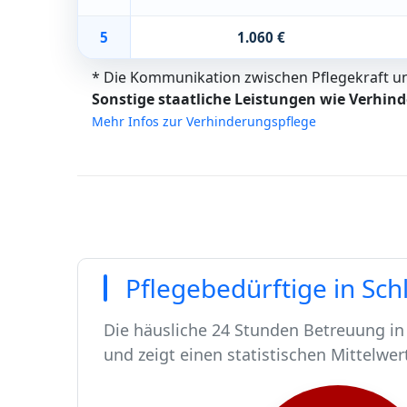
5
1.060 €
* Die Kommunikation zwischen Pflegekraft und
Sonstige staatliche Leistungen wie Verhind
Mehr Infos zur Verhinderungspflege
Pflegebedürftige in Sc
Die häusliche 24 Stunden Betreuung in 
und zeigt einen statistischen Mittelwer
In Schleusingen leben rund 10863 Men
Von diesen 10863 Einwohnern sind rund
Ca. 106 dieser pflegebedürftigen Mens
Der Großteil der Pflegebedürftigen in 