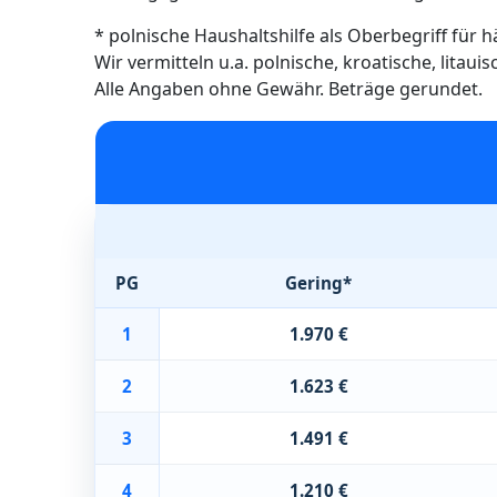
* polnische Haushaltshilfe als Oberbegriff für 
Wir vermitteln u.a. polnische, kroatische, litau
Alle Angaben ohne Gewähr. Beträge gerundet.
PG
Gering*
1
1.970 €
2
1.623 €
3
1.491 €
4
1.210 €