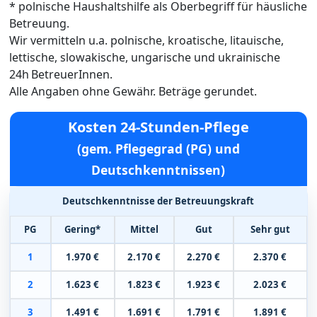
* polnische Haushaltshilfe als Oberbegriff für häusliche
Betreuung.
Wir vermitteln u.a. polnische, kroatische, litauische,
lettische, slowakische, ungarische und ukrainische
24h BetreuerInnen.
Alle Angaben ohne Gewähr. Beträge gerundet.
Kosten 24-Stunden-Pflege
(gem. Pflegegrad (PG) und
Deutschkenntnissen)
Deutschkenntnisse der Betreuungskraft
PG
Gering*
Mittel
Gut
Sehr gut
1
1.970 €
2.170 €
2.270 €
2.370 €
2
1.623 €
1.823 €
1.923 €
2.023 €
3
1.491 €
1.691 €
1.791 €
1.891 €