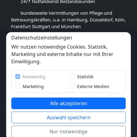
24/7 Notfalldienst Bestandskunden
bundesweite Vermittlungen von Pflege-und
Betreuungskräften, u.a. in Hamburg, Düsseldorf, Köln,
Frankfurt Stuttgart und München
Datenschutzeinstellungen
GOOGLE BEWERTUNG
Wir nutzen notwendige Cookies. Statistik,
4,5
★★★★★
Marketing und externe Inhalte nur mit Ihrer
(
17
Rezensionen)
Einwilligung.
Trustpilot
Notwendig
Statistik
6x
★★★★★
(6 Bewertungen)
Marketing
Externe Medien
Alle akzeptieren
© 2013-2026 Pflegewunder.de - Alle Rechte
Auswahl speichern
vorbehalten.
Nur notwendige
Impressum
AGB