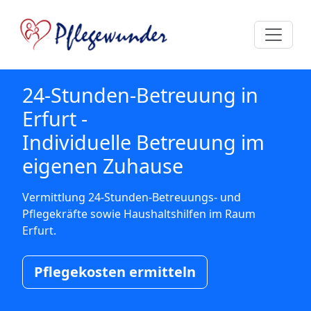
24-Stunden-Betreuung in
Erfurt -
Individuelle Betreuung im
eigenen Zuhause
Vermittlung 24-Stunden-Betreuungs- und
Pflegekräfte sowie Haushaltshilfen im Raum
Erfurt.
Pflegekosten ermitteln