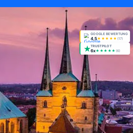
GOOGLE BEWERTUNG
4,5
★★★★★
(
17
)
TRUSTPILOT
6x
★★★★★
(6)