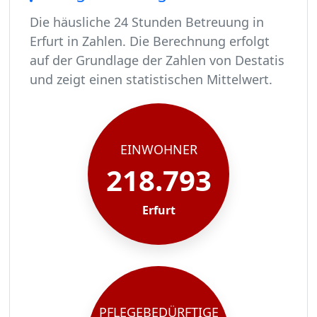
Die häusliche 24 Stunden Betreuung in
Erfurt in Zahlen. Die Berechnung erfolgt
auf der Grundlage der Zahlen von Destatis
und zeigt einen statistischen Mittelwert.
In Erfurt leben rund 218793 Menschen.
Von diesen 218793 Einwohnern sind rund 13346 
Ca. 2135 dieser pflegebedürftigen Menschen wer
Der Großteil der Pflegebedürftigen in Erfurt, r
EINWOHNER
218.793
Erfurt
PFLEGEBEDÜRFTIGE