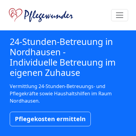
24-Stunden-Betreuung in
Nordhausen -
Individuelle Betreuung im
eigenen Zuhause
Vermittlung 24-Stunden-Betreuungs- und
Pflegekräfte sowie Haushaltshilfen im Raum
Nordhausen.
Pflegekosten ermitteln