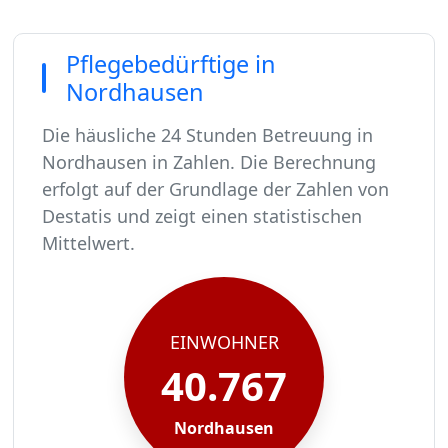
Pflegebedürftige in
Nordhausen
Die häusliche 24 Stunden Betreuung in
Nordhausen in Zahlen. Die Berechnung
erfolgt auf der Grundlage der Zahlen von
Destatis und zeigt einen statistischen
Mittelwert.
In Nordhausen leben rund 40767 Menschen.
Von diesen 40767 Einwohnern sind rund 2487 pf
Ca. 398 dieser pflegebedürftigen Menschen werd
Der Großteil der Pflegebedürftigen in Nordhaus
EINWOHNER
40.767
Nordhausen