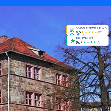
GOOGLE BEWERTUNG
4,5
★★★★★
(
17
)
TRUSTPILOT
6x
★★★★★
(6)