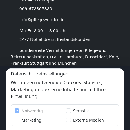
069-678305880
info@pflegewunder.de
Mo-Fr: 8:00 - 18:00 Uhr
24/7 Notfalldienst Bestandskunden
bundesweite Vermittlungen von Pflege-und
Betreuungskräften, u.a. in Hamburg, Düsseldorf, Köln,
Frankfurt Stuttgart und München
Datenschutzeinstellungen
GOOGLE BEWERTUNG
Wir nutzen notwendige Cookies. Statistik,
4,5
★★★★★
Marketing und externe Inhalte nur mit Ihrer
(
17
Rezensionen)
Einwilligung.
Trustpilot
Notwendig
Statistik
6x
★★★★★
(6 Bewertungen)
Marketing
Externe Medien