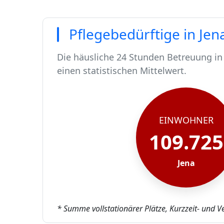
Pflegebedürftige in Jen
Die häusliche 24 Stunden Betreuung in 
einen statistischen Mittelwert.
In Jena leben rund 109725 Menschen.
Von diesen 109725 Einwohnern sind run
Ca. 1071 dieser pflegebedürftigen Men
Der Großteil der Pflegebedürftigen in J
EINWOHNER
109.725
Jena
* Summe vollstationärer Plätze, Kurzzeit- und V