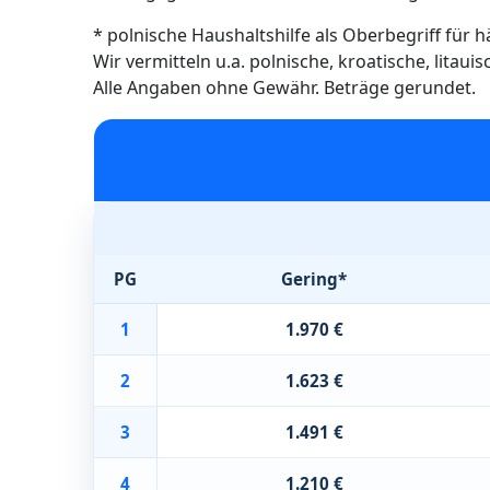
* polnische Haushaltshilfe als Oberbegriff für 
Wir vermitteln u.a. polnische, kroatische, litau
Alle Angaben ohne Gewähr. Beträge gerundet.
PG
Gering*
1
1.970 €
2
1.623 €
3
1.491 €
4
1.210 €