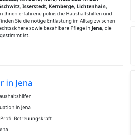
chwitz, Isserstedt, Kernberge, Lichtenhain,
ln Ihnen erfahrene polnische Haushaltshilfen und
 Finden Sie die nötige Entlastung im Alltag zwischen
rechtssichere sowie bezahlbare Pflege in
Jena
, die
bgestimmt ist.
 in Jena
ushaltshilfen
ation in Jena
Profil Betreuungskraft
Jena