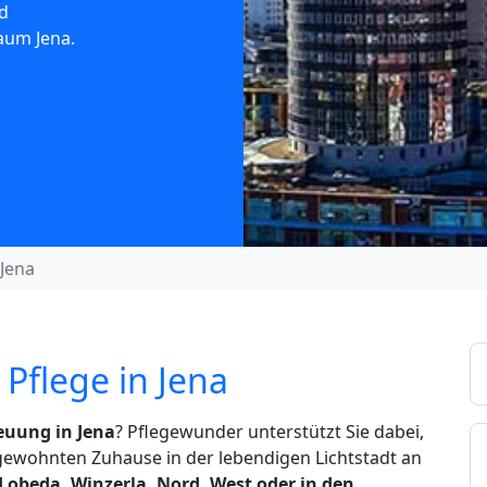
d
aum Jena.
Jena
Pflege in Jena
euung in Jena
? Pflegewunder unterstützt Sie dabei,
gewohnten Zuhause in der lebendigen Lichtstadt an
Lobeda, Winzerla, Nord, West oder in den