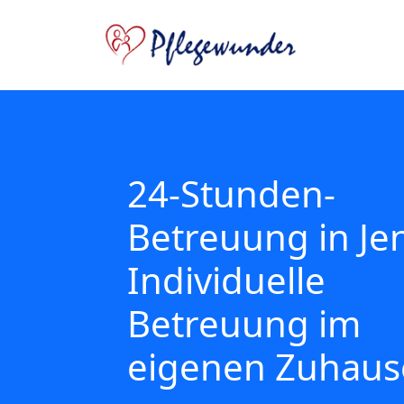
24-Stunden-
Betreuung in Jen
Individuelle
Betreuung im
eigenen Zuhaus