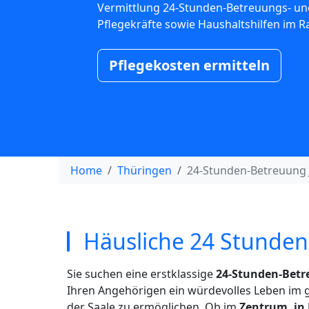
Vermittlung 24-Stunden-Betreuungs- un
Pflegekräfte sowie Haushaltshilfen im R
Pflegekosten ermitteln
Home
Thüringen
24-Stunden-Betreuung 
Häusliche 24 Stunden 
Sie suchen eine erstklassige
24-Stunden-Betr
Ihren Angehörigen ein würdevolles Leben im 
der Saale zu ermöglichen. Ob im
Zentrum, in 