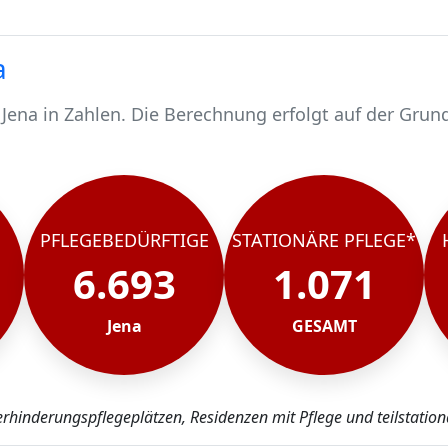
a
Jena in Zahlen. Die Berechnung erfolgt auf der Grund
d 6693 pflegebedürftig.
schen werden stationär gepflegt*.
ena, rund 5622 werden häuslich gepflegt.
PFLEGEBEDÜRFTIGE
STATIONÄRE PFLEGE*
6.693
1.071
Jena
GESAMT
erhinderungspflegeplätzen, Residenzen mit Pflege und teilstation