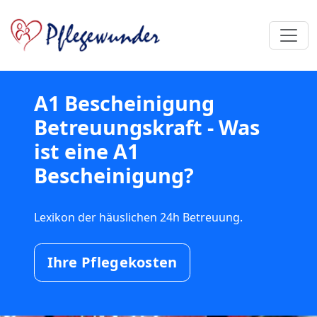
A1 Bescheinigung
Betreuungskraft - Was
ist eine A1
Bescheinigung?
Lexikon der häuslichen 24h Betreuung.
Ihre Pflegekosten