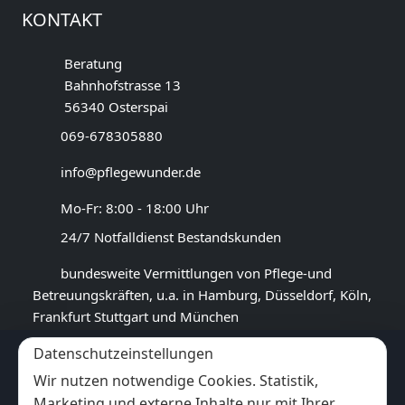
KONTAKT
Beratung
Bahnhofstrasse 13
56340 Osterspai
069-678305880
info@pflegewunder.de
Mo-Fr: 8:00 - 18:00 Uhr
24/7 Notfalldienst Bestandskunden
bundesweite Vermittlungen von Pflege-und
Betreuungskräften, u.a. in Hamburg, Düsseldorf, Köln,
Frankfurt Stuttgart und München
Datenschutzeinstellungen
GOOGLE BEWERTUNG
Wir nutzen notwendige Cookies. Statistik,
4,5
★★★★★
Marketing und externe Inhalte nur mit Ihrer