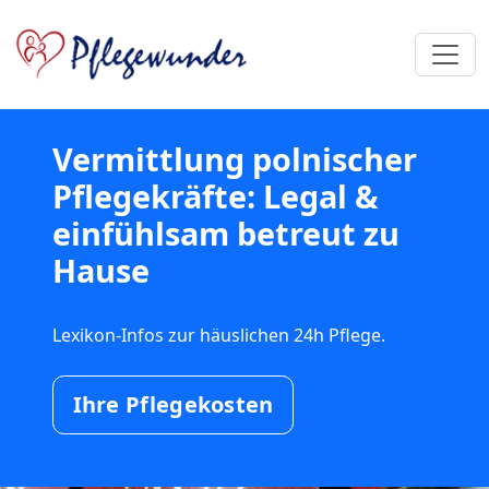
Vermittlung polnischer
Pflegekräfte: Legal &
einfühlsam betreut zu
Hause
Lexikon-Infos zur häuslichen 24h Pflege.
Ihre Pflegekosten