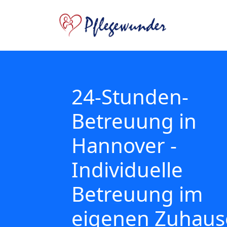
24-Stunden-
Betreuung in
Hannover -
Individuelle
Betreuung im
eigenen Zuhaus