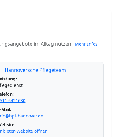
ungsangebote im Alltag nutzen.
Mehr Infos
Hannoversche Pflegeteam
eistung:
flegedienst
elefon:
511 6421630
-Mail:
nfo@hpt-hannover.de
ebsite:
nbieter-Website öffnen