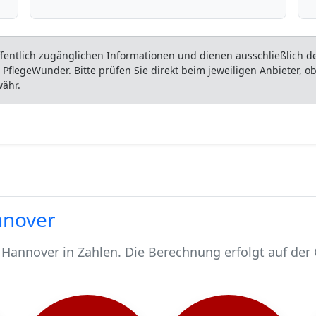
entlich zugänglichen Informationen und dienen ausschließlich der
flegeWunder. Bitte prüfen Sie direkt beim jeweiligen Anbieter, 
währ.
nnover
 Hannover in Zahlen. Die Berechnung erfolgt auf der
hen.
d 31850 pflegebedürftig.
schen werden stationär gepflegt*.
Hannover, rund 26754 werden häuslich gepflegt.