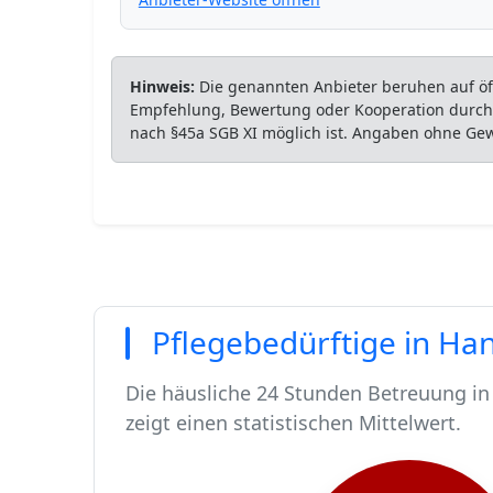
Hinweis:
Die genannten Anbieter beruhen auf öff
Empfehlung, Bewertung oder Kooperation durch P
nach §45a SGB XI möglich ist. Angaben ohne Ge
Pflegebedürftige in Ha
Die häusliche 24 Stunden Betreuung in
zeigt einen statistischen Mittelwert.
In Hannover leben rund 522131 Mensc
Von diesen 522131 Einwohnern sind run
Ca. 5096 dieser pflegebedürftigen Men
Der Großteil der Pflegebedürftigen in 