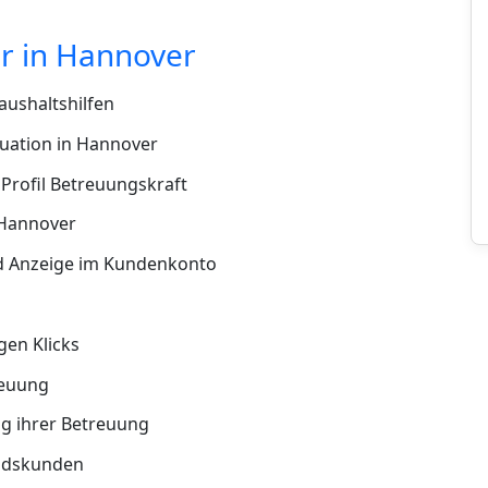
r in Hannover
ushaltshilfen
uation in Hannover
Profil Betreuungskraft
 Hannover
d Anzeige im Kundenkonto
en Klicks
reuung
g ihrer Betreuung
andskunden