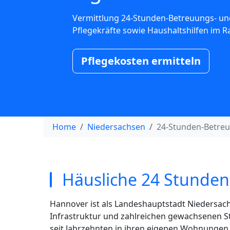
Vermittlung 24-Stunden-Betreuungs- un
Pflegekräfte sowie Haushaltshilfen im 
Pflegekosten ermitteln
Home
Niedersachsen
24-Stunden-Betre
Häusliche 24 Stunden
Hannover ist als Landeshauptstadt Niedersach
Infrastruktur und zahlreichen gewachsenen Sta
seit Jahrzehnten in ihren eigenen Wohnungen o