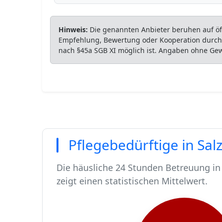
Hinweis:
Die genannten Anbieter beruhen auf öff
Empfehlung, Bewertung oder Kooperation durch P
nach §45a SGB XI möglich ist. Angaben ohne Ge
Pflegebedürftige in Salz
Die häusliche 24 Stunden Betreuung in 
zeigt einen statistischen Mittelwert.
In Salzgitter leben rund 104970 Mensch
Von diesen 104970 Einwohnern sind run
Ca. 1025 dieser pflegebedürftigen Men
Der Großteil der Pflegebedürftigen in S