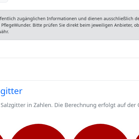
entlich zugänglichen Informationen und dienen ausschließlich der
flegeWunder. Bitte prüfen Sie direkt beim jeweiligen Anbieter, 
währ.
gitter
Salzgitter in Zahlen. Die Berechnung erfolgt auf der
en.
d 6403 pflegebedürftig.
schen werden stationär gepflegt*.
alzgitter, rund 5379 werden häuslich gepflegt.