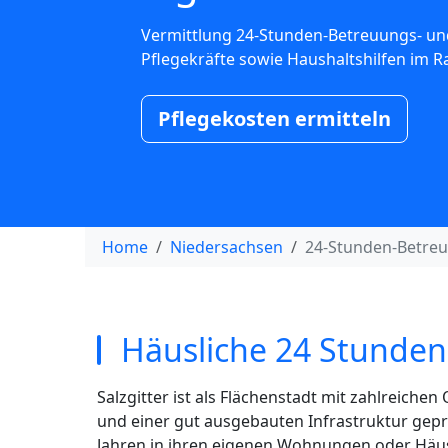
Vermittlung 24-Stunden-Betreuungs- un
Pflegekräfte sowie Haushaltshilfen im Ra
Pflegekosten ermitteln
Home
Niedersachsen
24-Stunden-Betreu
Häusliche 24 Stunden 
Salzgitter ist als Flächenstadt mit zahlreichen
und einer gut ausgebauten Infrastruktur gepräg
Jahren in ihren eigenen Wohnungen oder Häuse