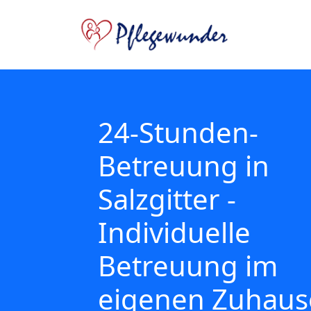
24-Stunden-
Betreuung in
Salzgitter -
Individuelle
Betreuung im
eigenen Zuhaus