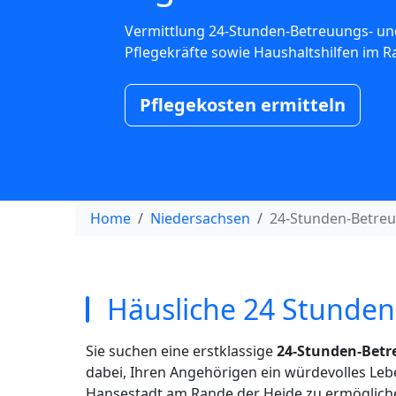
Vermittlung 24-Stunden-Betreuungs- un
Pflegekräfte sowie Haushaltshilfen im 
Pflegekosten ermitteln
Home
Niedersachsen
24-Stunden-Betre
Häusliche 24 Stunden
Sie suchen eine erstklassige
24-Stunden-Betr
dabei, Ihren Angehörigen ein würdevolles L
Hansestadt am Rande der Heide zu ermöglich