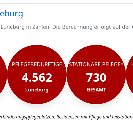
neburg
 Lüneburg in Zahlen. Die Berechnung erfolgt auf der
n.
 4562 pflegebedürftig.
chen werden stationär gepflegt*.
Lüneburg, rund 3832 werden häuslich gepflegt.
PFLEGEBEDÜRFTIGE
STATIONÄRE PFLEGE*
4.562
730
Lüneburg
GESAMT
erhinderungspflegeplätzen, Residenzen mit Pflege und teilstatio