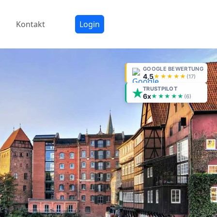
Kontakt
Login
GOOGLE BEWERTUNG
4,5
★★★★★
(
17
)
TRUSTPILOT
6x
★★★★★
(6)