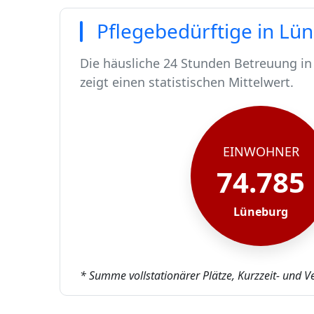
Pflegebedürftige in Lü
Die häusliche 24 Stunden Betreuung in
zeigt einen statistischen Mittelwert.
In Lüneburg leben rund 74785 Mensche
Von diesen 74785 Einwohnern sind rund
Ca. 730 dieser pflegebedürftigen Mens
Der Großteil der Pflegebedürftigen in 
EINWOHNER
74.785
Lüneburg
* Summe vollstationärer Plätze, Kurzzeit- und V