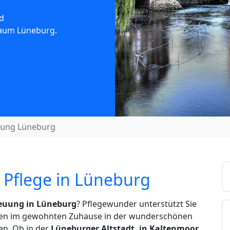
d
Raum Lüneburg.
uung Lüneburg
 Pflege in Lüneburg
euung in Lüneburg
? Pflegewunder unterstützt Sie
eben im gewohnten Zuhause in der wunderschönen
en. Ob in der
Lüneburger Altstadt, in Kaltenmoor,