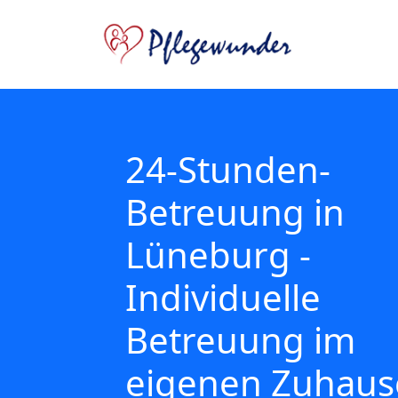
24-Stunden-
Betreuung in
Lüneburg -
Individuelle
Betreuung im
eigenen Zuhaus