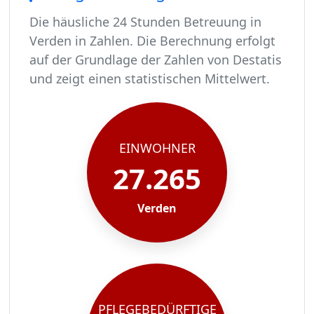
Die häusliche 24 Stunden Betreuung in
Verden in Zahlen. Die Berechnung erfolgt
auf der Grundlage der Zahlen von Destatis
und zeigt einen statistischen Mittelwert.
In Verden leben rund 27265 Menschen.
Von diesen 27265 Einwohnern sind rund 1663 pf
Ca. 266 dieser pflegebedürftigen Menschen werd
Der Großteil der Pflegebedürftigen in Verden, r
EINWOHNER
27.265
Verden
PFLEGEBEDÜRFTIGE