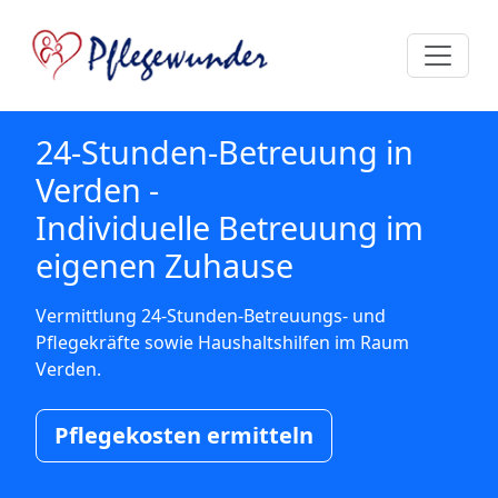
24-Stunden-Betreuung in
Verden -
Individuelle Betreuung im
eigenen Zuhause
Vermittlung 24-Stunden-Betreuungs- und
Pflegekräfte sowie Haushaltshilfen im Raum
Verden.
Pflegekosten ermitteln