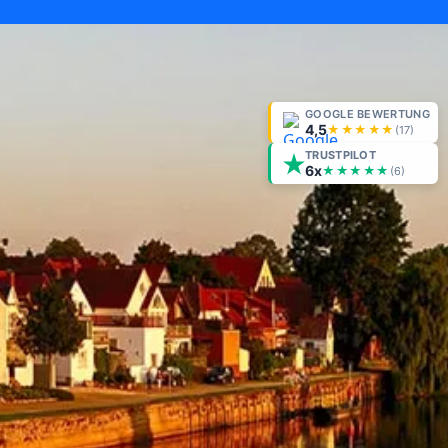
GOOGLE BEWERTUNG
4,5
★★★★★
(
17
)
TRUSTPILOT
6x
★★★★★
(6)