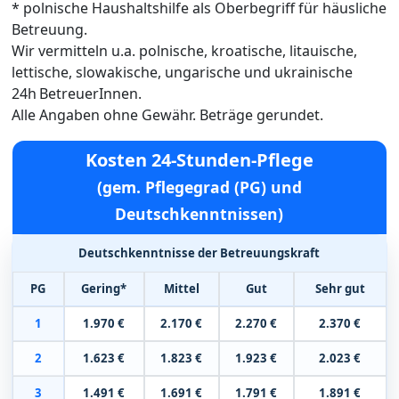
* polnische Haushaltshilfe als Oberbegriff für häusliche
Betreuung.
Wir vermitteln u.a. polnische, kroatische, litauische,
lettische, slowakische, ungarische und ukrainische
24h BetreuerInnen.
Alle Angaben ohne Gewähr. Beträge gerundet.
Kosten 24-Stunden-Pflege
(gem. Pflegegrad (PG) und
Deutschkenntnissen)
Deutschkenntnisse der Betreuungskraft
PG
Gering*
Mittel
Gut
Sehr gut
1
1.970 €
2.170 €
2.270 €
2.370 €
2
1.623 €
1.823 €
1.923 €
2.023 €
3
1.491 €
1.691 €
1.791 €
1.891 €