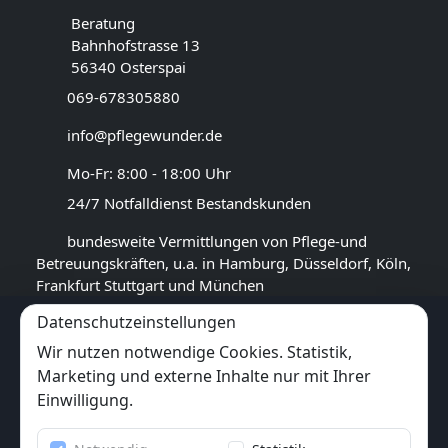
Beratung
Bahnhofstrasse 13
56340 Osterspai
069-678305880
info@pflegewunder.de
Mo-Fr: 8:00 - 18:00 Uhr
24/7 Notfalldienst Bestandskunden
bundesweite Vermittlungen von Pflege-und
Betreuungskräften, u.a. in Hamburg, Düsseldorf, Köln,
Frankfurt Stuttgart und München
Datenschutzeinstellungen
GOOGLE BEWERTUNG
Wir nutzen notwendige Cookies. Statistik,
4,5
★★★★★
Marketing und externe Inhalte nur mit Ihrer
(
17
Rezensionen)
Einwilligung.
Trustpilot