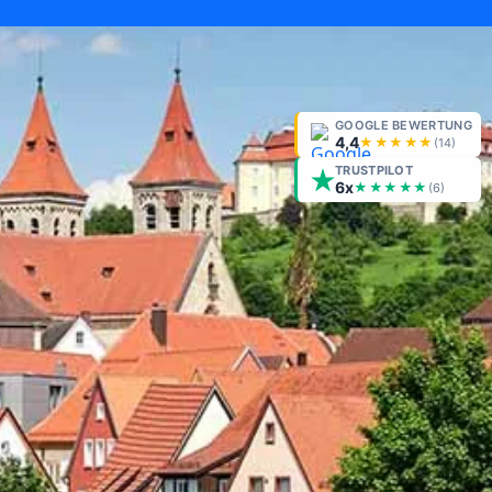
GOOGLE BEWERTUNG
4,4
★★★★★
(
14
)
TRUSTPILOT
6x
★★★★★
(6)