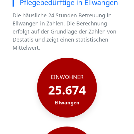
Pflegebedürftige in Ellwangen
Die häusliche 24 Stunden Betreuung in
Ellwangen in Zahlen. Die Berechnung
erfolgt auf der Grundlage der Zahlen von
Destatis und zeigt einen statistischen
Mittelwert.
In Ellwangen leben rund 25674 Menschen.
Von diesen 25674 Einwohnern sind rund 1566 pf
Ca. 251 dieser pflegebedürftigen Menschen werd
Der Großteil der Pflegebedürftigen in Ellwange
EINWOHNER
25.674
Ellwangen