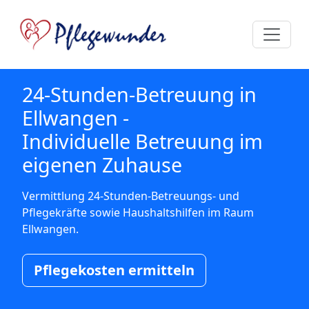
24-Stunden-Betreuung in
Ellwangen -
Individuelle Betreuung im
eigenen Zuhause
Vermittlung 24-Stunden-Betreuungs- und
Pflegekräfte sowie Haushaltshilfen im Raum
Ellwangen.
Pflegekosten ermitteln