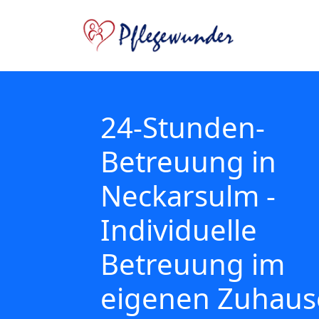
24-Stunden-
Betreuung in
Neckarsulm -
Individuelle
Betreuung im
eigenen Zuhaus