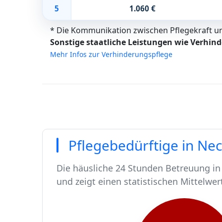
5
1.060 €
* Die Kommunikation zwischen Pflegekraft und
Sonstige staatliche Leistungen wie Verhind
Mehr Infos zur Verhinderungspflege
Pflegebedürftige in Ne
Die häusliche 24 Stunden Betreuung in
und zeigt einen statistischen Mittelwer
In Neckarsulm leben rund 26431 Mens
Von diesen 26431 Einwohnern sind rund
Ca. 258 dieser pflegebedürftigen Mens
Der Großteil der Pflegebedürftigen in 