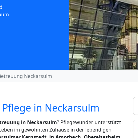
d
Raum
Betreuung Neckarsulm
 Pflege in Neckarsulm
treuung in Neckarsulm
? Pflegewunder unterstützt
s Leben im gewohnten Zuhause in der lebendigen
rsulmer Kernstadt, in Amorbach, Obereisesheim