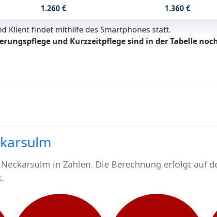
1.260 €
1.360 €
 Klient findet mithilfe des Smartphones statt.
erungspflege und Kurzzeitpflege sind in der Tabelle noch
ckarsulm
 Neckarsulm in Zahlen. Die Berechnung erfolgt auf d
t.
chen.
 1612 pflegebedürftig.
chen werden stationär gepflegt*.
Neckarsulm, rund 1354 werden häuslich gepflegt.