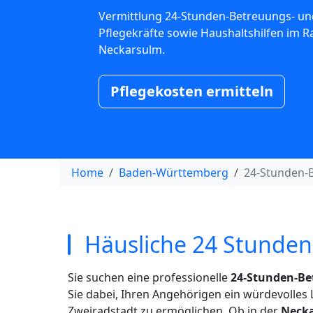
Vermittlung 24-Stunden-Betreuungs- un
Pflegekräfte sowie Haushaltshilfen im 
Neckarsulm.
Pflegekosten ermitteln
Home
Baden-Württemberg
24-Stunden-
Häusliche 24 Stunden
Sie suchen eine professionelle
24-Stunden-Be
Sie dabei, Ihren Angehörigen ein würdevolle
Zweiradstadt zu ermöglichen. Ob in der
Necka