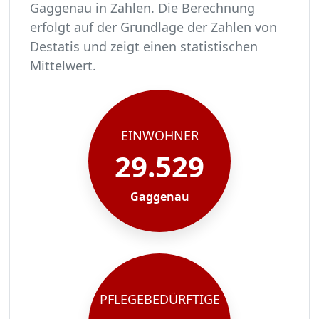
Gaggenau in Zahlen. Die Berechnung
erfolgt auf der Grundlage der Zahlen von
Destatis und zeigt einen statistischen
Mittelwert.
In Gaggenau leben rund 29529 Menschen.
Von diesen 29529 Einwohnern sind rund 1801 pf
Ca. 288 dieser pflegebedürftigen Menschen werd
Der Großteil der Pflegebedürftigen in Gaggenau
EINWOHNER
29.529
Gaggenau
PFLEGEBEDÜRFTIGE