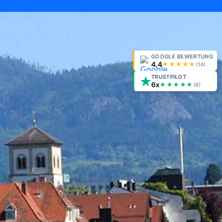
GOOGLE BEWERTUNG
4,4
★★★★★
(
14
)
TRUSTPILOT
6x
★★★★★
(6)