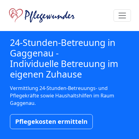
24-Stunden-Betreuung in
Gaggenau -
Individuelle Betreuung im
eigenen Zuhause
Vermittlung 24-Stunden-Betreuungs- und
Pflegekräfte sowie Haushaltshilfen im Raum
Gaggenau.
Pflegekosten ermitteln