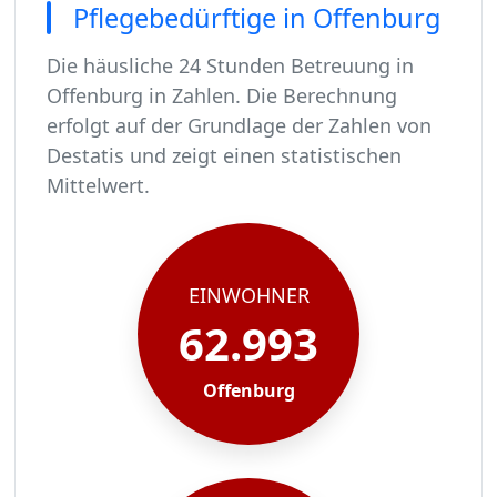
Pflegebedürftige in Offenburg
Die häusliche 24 Stunden Betreuung in
Offenburg in Zahlen. Die Berechnung
erfolgt auf der Grundlage der Zahlen von
Destatis und zeigt einen statistischen
Mittelwert.
In Offenburg leben rund 62993 Menschen.
Von diesen 62993 Einwohnern sind rund 3843 pf
Ca. 615 dieser pflegebedürftigen Menschen werd
Der Großteil der Pflegebedürftigen in Offenbur
EINWOHNER
62.993
Offenburg