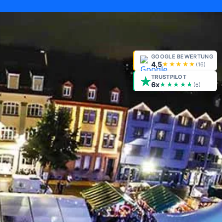
GOOGLE BEWERTUNG
4,5
★★★★★
(
16
)
TRUSTPILOT
6x
★★★★★
(6)