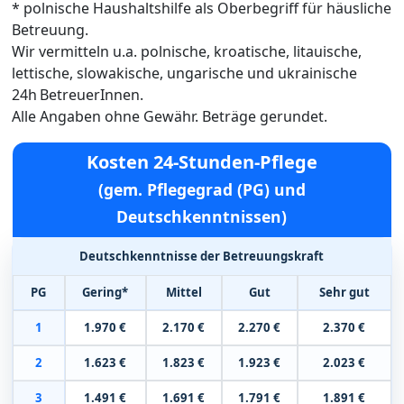
* polnische Haushaltshilfe als Oberbegriff für häusliche
Betreuung.
Wir vermitteln u.a. polnische, kroatische, litauische,
lettische, slowakische, ungarische und ukrainische
24h BetreuerInnen.
Alle Angaben ohne Gewähr. Beträge gerundet.
Kosten 24-Stunden-Pflege
(gem. Pflegegrad (PG) und
Deutschkenntnissen)
Deutschkenntnisse der Betreuungskraft
PG
Gering*
Mittel
Gut
Sehr gut
1
1.970 €
2.170 €
2.270 €
2.370 €
2
1.623 €
1.823 €
1.923 €
2.023 €
3
1.491 €
1.691 €
1.791 €
1.891 €