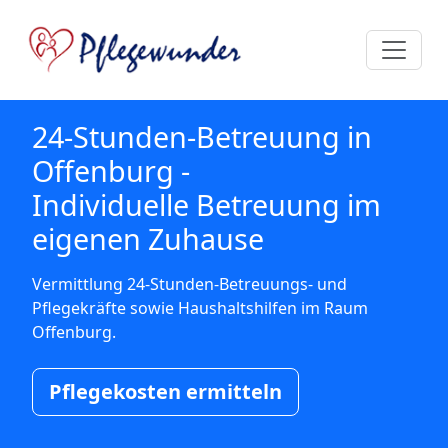
24-Stunden-Betreuung in
Offenburg -
Individuelle Betreuung im
eigenen Zuhause
Vermittlung 24-Stunden-Betreuungs- und
Pflegekräfte sowie Haushaltshilfen im Raum
Offenburg.
Pflegekosten ermitteln