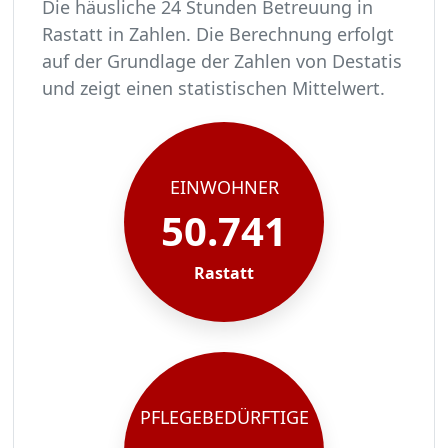
Die häusliche 24 Stunden Betreuung in
Rastatt in Zahlen. Die Berechnung erfolgt
auf der Grundlage der Zahlen von Destatis
und zeigt einen statistischen Mittelwert.
In Rastatt leben rund 50741 Menschen.
Von diesen 50741 Einwohnern sind rund 3095 pf
Ca. 495 dieser pflegebedürftigen Menschen werd
Der Großteil der Pflegebedürftigen in Rastatt, 
EINWOHNER
50.741
Rastatt
PFLEGEBEDÜRFTIGE