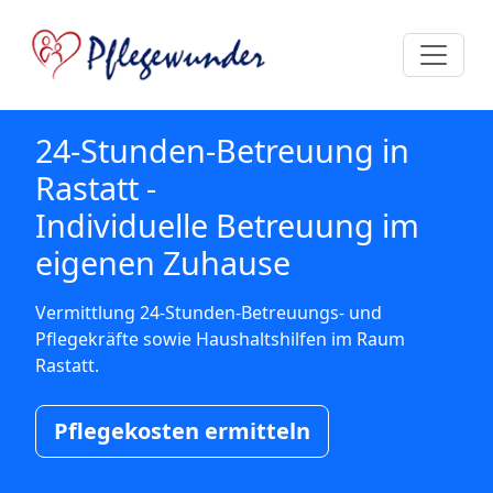
24-Stunden-Betreuung in
Rastatt -
Individuelle Betreuung im
eigenen Zuhause
Vermittlung 24-Stunden-Betreuungs- und
Pflegekräfte sowie Haushaltshilfen im Raum
Rastatt.
Pflegekosten ermitteln