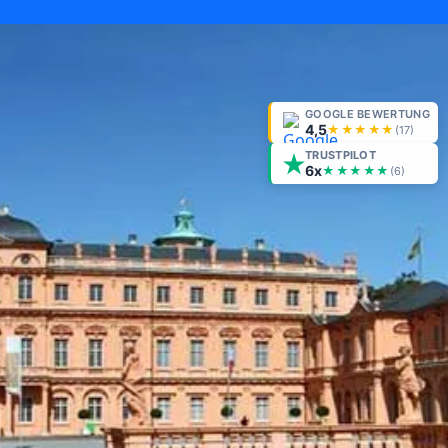
GOOGLE BEWERTUNG
4,5
★★★★★
(
17
)
TRUSTPILOT
6x
★★★★★
(6)