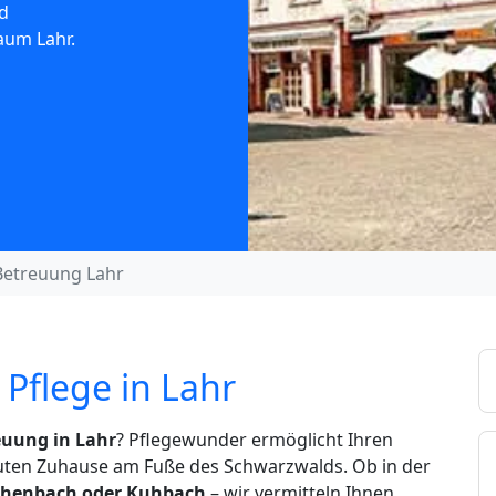
d
aum Lahr.
Betreuung Lahr
Pflege in Lahr
euung in Lahr
? Pflegewunder ermöglicht Ihren
auten Zuhause am Fuße des Schwarzwalds. Ob in der
eichenbach oder Kuhbach
– wir vermitteln Ihnen