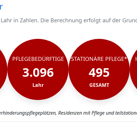
r
Lahr in Zahlen. Die Berechnung erfolgt auf der Grun
 3096 pflegebedürftig.
chen werden stationär gepflegt*.
ahr, rund 2601 werden häuslich gepflegt.
PFLEGEBEDÜRFTIGE
STATIONÄRE PFLEGE*
3.096
495
Lahr
GESAMT
erhinderungspflegeplätzen, Residenzen mit Pflege und teilstation