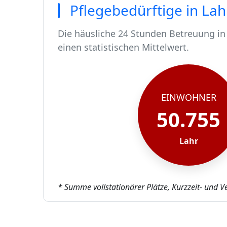
Pflegebedürftige in Lah
Die häusliche 24 Stunden Betreuung in 
einen statistischen Mittelwert.
In Lahr leben rund 50755 Menschen.
Von diesen 50755 Einwohnern sind rund
Ca. 495 dieser pflegebedürftigen Mens
Der Großteil der Pflegebedürftigen in L
EINWOHNER
50.755
Lahr
* Summe vollstationärer Plätze, Kurzzeit- und V