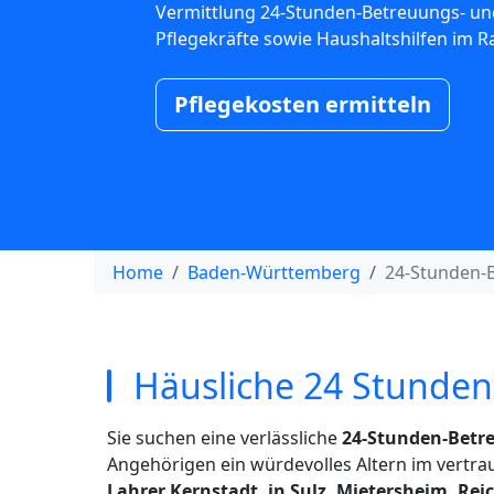
Vermittlung 24-Stunden-Betreuungs- un
Pflegekräfte sowie Haushaltshilfen im R
Pflegekosten ermitteln
Home
Baden-Württemberg
24-Stunden-
Häusliche 24 Stunden 
Sie suchen eine verlässliche
24-Stunden-Betr
Angehörigen ein würdevolles Altern im vertr
Lahrer Kernstadt, in Sulz, Mietersheim, R