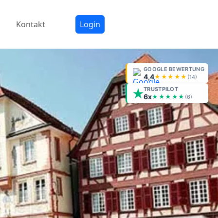
Kontakt
Login
GOOGLE BEWERTUNG
4,4
★★★★★
(
14
)
TRUSTPILOT
6x
★★★★★
(6)