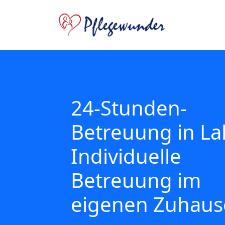
24-Stunden-
Betreuung in La
Individuelle
Betreuung im
eigenen Zuhaus