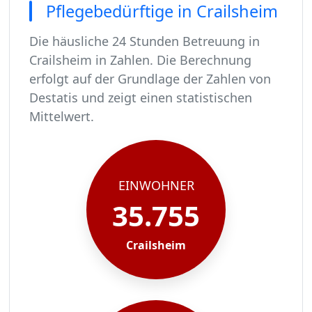
Pflegebedürftige in Crailsheim
Die häusliche 24 Stunden Betreuung in
Crailsheim in Zahlen. Die Berechnung
erfolgt auf der Grundlage der Zahlen von
Destatis und zeigt einen statistischen
Mittelwert.
In Crailsheim leben rund 35755 Menschen.
Von diesen 35755 Einwohnern sind rund 2181 pf
Ca. 349 dieser pflegebedürftigen Menschen werd
Der Großteil der Pflegebedürftigen in Crailshei
EINWOHNER
35.755
Crailsheim