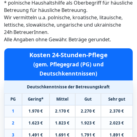
* polnische Haushaltshilfe als Oberbegriff für häusliche
Betreuung für häusliche Betreuung.
Wir vermitteln u.a. polnische, kroatische, litauische,
lettische, slowakische, ungarische und ukrainische
24h BetreuerInnen.
Alle Angaben ohne Gewähr. Beträge gerundet.
Kosten 24-Stunden-Pflege
(gem. Pflegegrad (PG) und
Deutschkenntnissen)
Deutschkenntnisse der Betreuungskraft
PG
Gering*
Mittel
Gut
Sehr gut
1
1.970 €
2.170 €
2.270 €
2.370 €
2
1.623 €
1.823 €
1.923 €
2.023 €
3
1.491 €
1.691 €
1.791 €
1.891 €