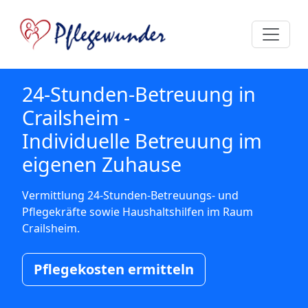
24-Stunden-Betreuung in
Crailsheim -
Individuelle Betreuung im
eigenen Zuhause
Vermittlung 24-Stunden-Betreuungs- und
Pflegekräfte sowie Haushaltshilfen im Raum
Crailsheim.
Pflegekosten ermitteln