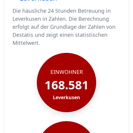
Die häusliche 24 Stunden Betreuung in
Leverkusen in Zahlen. Die Berechnung
erfolgt auf der Grundlage der Zahlen von
Destatis und zeigt einen statistischen
Mittelwert.
In Leverkusen leben rund 168581 Menschen.
Von diesen 168581 Einwohnern sind rund 10283 
Ca. 1645 dieser pflegebedürftigen Menschen wer
Der Großteil der Pflegebedürftigen in Leverkus
EINWOHNER
168.581
Leverkusen