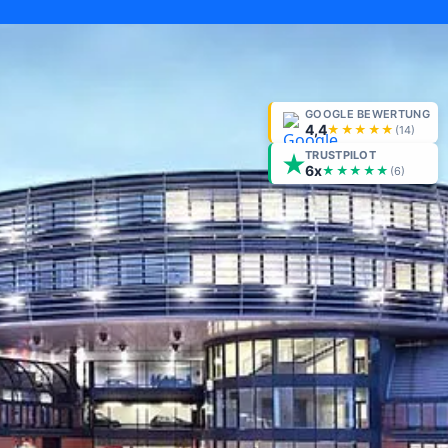
GOOGLE BEWERTUNG
4,4
★★★★★
(
14
)
TRUSTPILOT
6x
★★★★★
(6)