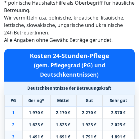
* polnische Haushaltshilfe als Oberbegriff für häusliche
Betreuung.
Wir vermitteln u.a. polnische, kroatische, litauische,
lettische, slowakische, ungarische und ukrainische
24h BetreuerInnen.
Alle Angaben ohne Gewähr. Beträge gerundet.
Kosten 24-Stunden-Pflege
(gem. Pflegegrad (PG) und
Deutschkenntnissen)
Deutschkenntnisse der Betreuungskraft
PG
Gering*
Mittel
Gut
Sehr gut
1
1.970 €
2.170 €
2.270 €
2.370 €
2
1.623 €
1.823 €
1.923 €
2.023 €
3
1.491 €
1.691 €
1.791 €
1.891 €