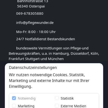
Bahnhofstrasse 13
56340 Osterspai
069-678305880
info@pflegewunder.de
Mo-Fr: 8:00 - 18:00 Uhr
24/7 Notfalldienst Bestandskunden
bundesweite Vermittlungen von Pflege-und
Betreuungskräften, u.a. in Hamburg, Düsseldorf, Köln,
Frankfurt Stuttgart und München
Datenschutzeinstellungen
GOOGLE BEWERTUNG
Wir nutzen notwendige Cookies. Statistik,
4,4
★★★★★
Marketing und externe Inhalte nur mit Ihrer
(
14
Rezensionen)
Einwilligung.
Trustpilot
Notwendig
Statistik
6x
★★★★★
(6 Bewertungen)
Marketing
Externe Medien