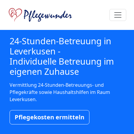
24-Stunden-Betreuung in
Leverkusen -
Individuelle Betreuung im
eigenen Zuhause
Vermittlung 24-Stunden-Betreuungs- und
Pflegekräfte sowie Haushaltshilfen im Raum
Leverkusen.
Pflegekosten ermitteln