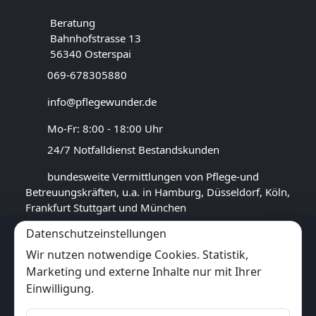
Beratung
Bahnhofstrasse 13
56340 Osterspai
069-678305880
info@pflegewunder.de
Mo-Fr: 8:00 - 18:00 Uhr
24/7 Notfalldienst Bestandskunden
bundesweite Vermittlungen von Pflege-und
Betreuungskräften, u.a. in Hamburg, Düsseldorf, Köln,
Frankfurt Stuttgart und München
Datenschutzeinstellungen
GOOGLE BEWERTUNG
Wir nutzen notwendige Cookies. Statistik,
4,5
★★★★★
Marketing und externe Inhalte nur mit Ihrer
(
17
Rezensionen)
Einwilligung.
Trustpilot