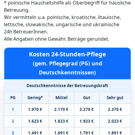
* polnische Haushaltshilfe als Oberbegriff für häusliche
Betreuung.
Wir vermitteln u.a. polnische, kroatische, litauische,
lettische, slowakische, ungarische und ukrainische
24h BetreuerInnen.
Alle Angaben ohne Gewähr. Beträge gerundet.
Kosten 24-Stunden-Pflege
(gem. Pflegegrad (PG) und
Deutschkenntnissen)
Deutschkenntnisse der Betreuungskraft
PG
Gering*
Mittel
Gut
Sehr gut
1
1.970 €
2.170 €
2.270 €
2.370 €
2
1.623 €
1.823 €
1.923 €
2.023 €
3
1.491 €
1.691 €
1.791 €
1.891 €