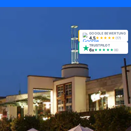
GOOGLE BEWERTUNG
4,5
★★★★★
(
17
)
TRUSTPILOT
6x
★★★★★
(6)