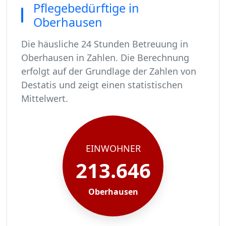
Pflegebedürftige in
Oberhausen
Die häusliche 24 Stunden Betreuung in
Oberhausen in Zahlen. Die Berechnung
erfolgt auf der Grundlage der Zahlen von
Destatis und zeigt einen statistischen
Mittelwert.
In Oberhausen leben rund 213646 Menschen.
Von diesen 213646 Einwohnern sind rund 13032 
Ca. 2085 dieser pflegebedürftigen Menschen wer
Der Großteil der Pflegebedürftigen in Oberhaus
EINWOHNER
213.646
Oberhausen