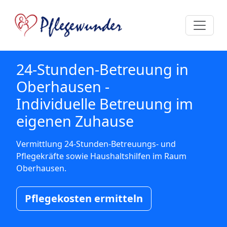
24-Stunden-Betreuung in
Oberhausen -
Individuelle Betreuung im
eigenen Zuhause
Vermittlung 24-Stunden-Betreuungs- und
Pflegekräfte sowie Haushaltshilfen im Raum
Oberhausen.
Pflegekosten ermitteln