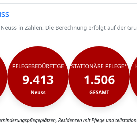
uss
 Neuss in Zahlen. Die Berechnung erfolgt auf der Gr
d 9413 pflegebedürftig.
schen werden stationär gepflegt*.
Neuss, rund 7907 werden häuslich gepflegt.
PFLEGEBEDÜRFTIGE
STATIONÄRE PFLEGE*
9.413
1.506
Neuss
GESAMT
erhinderungspflegeplätzen, Residenzen mit Pflege und teilstation