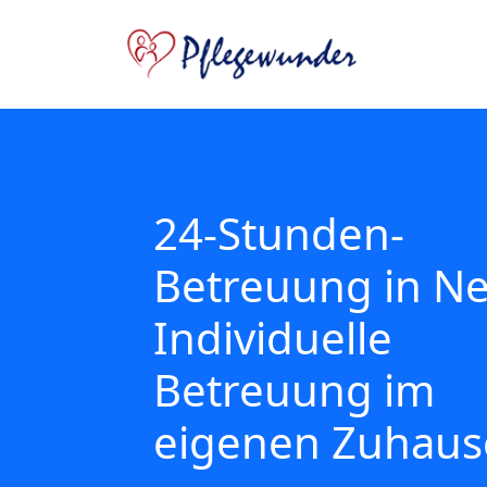
24-Stunden-
Betreuung in Ne
Individuelle
Betreuung im
eigenen Zuhaus