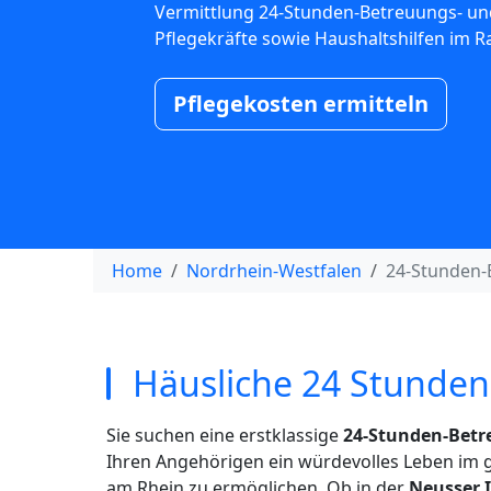
Vermittlung 24-Stunden-Betreuungs- un
Pflegekräfte sowie Haushaltshilfen im 
Pflegekosten ermitteln
Home
Nordrhein-Westfalen
24-Stunden-
Häusliche 24 Stunden
Sie suchen eine erstklassige
24-Stunden-Betr
Ihren Angehörigen ein würdevolles Leben im 
am Rhein zu ermöglichen. Ob in der
Neusser 