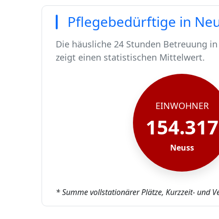
Pflegebedürftige in Ne
Die häusliche 24 Stunden Betreuung in
zeigt einen statistischen Mittelwert.
In Neuss leben rund 154317 Menschen.
Von diesen 154317 Einwohnern sind run
Ca. 1506 dieser pflegebedürftigen Men
Der Großteil der Pflegebedürftigen in 
EINWOHNER
154.317
Neuss
* Summe vollstationärer Plätze, Kurzzeit- und V