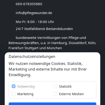
069-678305880
info@pflegewunder.de
Mo-Fr: 8:00 - 18:00 Uhr
24/7 Notfalldienst Bestandskunden
bundesweite Vermittlungen von Pflege-und
Betreuungskräften, u.a. in Hamburg, Düsseldorf, Köln,
Frankfurt Stuttgart und München
Datenschutzeinstellungen
GOOGLE BEWERTUNG
Wir nutzen notwendige Cookies. Statistik,
4,5
★★★★★
Marketing und externe Inhalte nur mit Ihrer
(
17
Rezensionen)
Einwilligung.
Trustpilot
Notwendig
Statistik
6x
★★★★★
(6 Bewertungen)
Marketing
Externe Medien