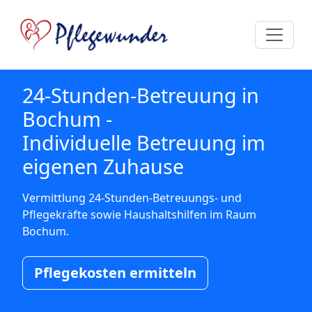
24-Stunden-Betreuung in
Bochum -
Individuelle Betreuung im
eigenen Zuhause
Vermittlung 24-Stunden-Betreuungs- und
Pflegekräfte sowie Haushaltshilfen im Raum
Bochum.
Pflegekosten ermitteln