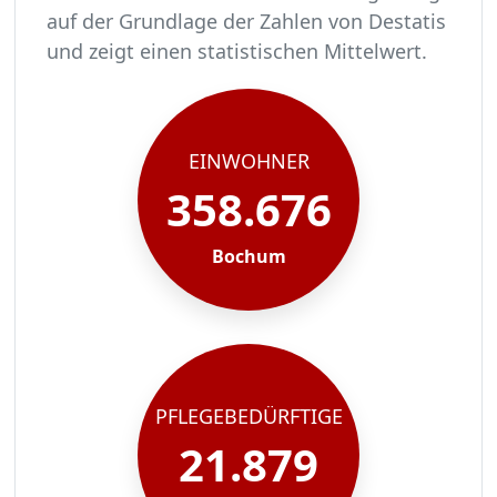
auf der Grundlage der Zahlen von Destatis
und zeigt einen statistischen Mittelwert.
In Bochum leben rund 358676 Menschen.
Von diesen 358676 Einwohnern sind rund 21879 
Ca. 3501 dieser pflegebedürftigen Menschen wer
Der Großteil der Pflegebedürftigen in Bochum, 
EINWOHNER
358.676
Bochum
PFLEGEBEDÜRFTIGE
21.879