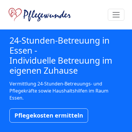
24-Stunden-Betreuung in
Essen -
Individuelle Betreuung im
eigenen Zuhause
Vermittlung 24-Stunden-Betreuungs- und
Pflegekräfte sowie Haushaltshilfen im Raum
Essen.
Pflegekosten ermitteln