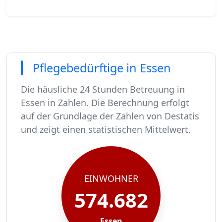
Pflegebedürftige in Essen
Die häusliche 24 Stunden Betreuung in
Essen in Zahlen. Die Berechnung erfolgt
auf der Grundlage der Zahlen von Destatis
und zeigt einen statistischen Mittelwert.
In Essen leben rund 574682 Menschen.
Von diesen 574682 Einwohnern sind rund 35056 
Ca. 5609 dieser pflegebedürftigen Menschen wer
Der Großteil der Pflegebedürftigen in Essen, ru
EINWOHNER
574.682
Essen