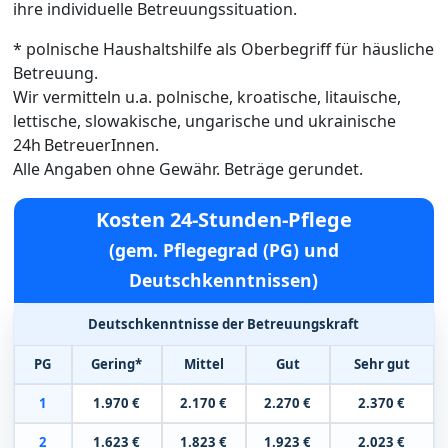
ihre individuelle Betreuungssituation.
* polnische Haushaltshilfe als Oberbegriff für häusliche
Betreuung.
Wir vermitteln u.a. polnische, kroatische, litauische,
lettische, slowakische, ungarische und ukrainische
24h BetreuerInnen.
Alle Angaben ohne Gewähr. Beträge gerundet.
Kosten 24-Stunden-Pflege
(gem. Pflegegrad (PG) und
Deutschkenntnissen)
Deutschkenntnisse der Betreuungskraft
PG
Gering*
Mittel
Gut
Sehr gut
1
1.970 €
2.170 €
2.270 €
2.370 €
2
1.623 €
1.823 €
1.923 €
2.023 €