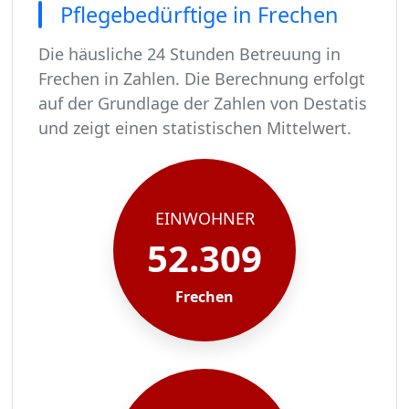
Pflegebedürftige in Frechen
Die häusliche 24 Stunden Betreuung in
Frechen in Zahlen. Die Berechnung erfolgt
auf der Grundlage der Zahlen von Destatis
und zeigt einen statistischen Mittelwert.
In Frechen leben rund 52309 Menschen.
Von diesen 52309 Einwohnern sind rund 3191 pf
Ca. 511 dieser pflegebedürftigen Menschen werd
Der Großteil der Pflegebedürftigen in Frechen, 
EINWOHNER
52.309
Frechen