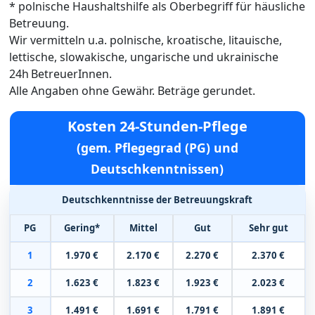
* polnische Haushaltshilfe als Oberbegriff für häusliche
Betreuung.
Wir vermitteln u.a. polnische, kroatische, litauische,
lettische, slowakische, ungarische und ukrainische
24h BetreuerInnen.
Alle Angaben ohne Gewähr. Beträge gerundet.
Kosten 24-Stunden-Pflege
(gem. Pflegegrad (PG) und
Deutschkenntnissen)
Deutschkenntnisse der Betreuungskraft
PG
Gering*
Mittel
Gut
Sehr gut
1
1.970 €
2.170 €
2.270 €
2.370 €
2
1.623 €
1.823 €
1.923 €
2.023 €
3
1.491 €
1.691 €
1.791 €
1.891 €