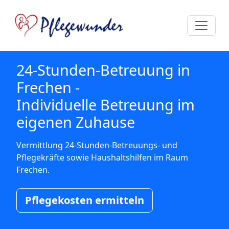
24-Stunden-Betreuung in
Frechen -
Individuelle Betreuung im
eigenen Zuhause
Vermittlung 24-Stunden-Betreuungs- und
Pflegekräfte sowie Haushaltshilfen im Raum
Frechen.
Pflegekosten ermitteln