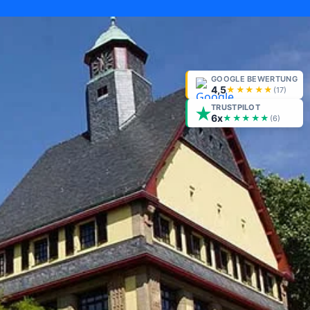
GOOGLE BEWERTUNG
4,5
★★★★★
(
17
)
TRUSTPILOT
6x
★★★★★
(6)