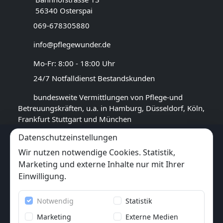
56340 Osterspai
069-678305880
info@pflegewunder.de
Mo-Fr: 8:00 - 18:00 Uhr
24/7 Notfalldienst Bestandskunden
bundesweite Vermittlungen von Pflege-und
Betreuungskräften, u.a. in Hamburg, Düsseldorf, Köln,
Frankfurt Stuttgart und München
Datenschutzeinstellungen
GOOGLE BEWERTUNG
Wir nutzen notwendige Cookies. Statistik,
4,5
★★★★★
Marketing und externe Inhalte nur mit Ihrer
(
17
Rezensionen)
Einwilligung.
Trustpilot
Notwendig
Statistik
6x
★★★★★
(6 Bewertungen)
Marketing
Externe Medien