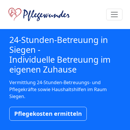
24-Stunden-Betreuung in
Siegen -
Individuelle Betreuung im
eigenen Zuhause
Vermittlung 24-Stunden-Betreuungs- und
Pflegekräfte sowie Haushaltshilfen im Raum
Siegen.
Pflegekosten ermitteln