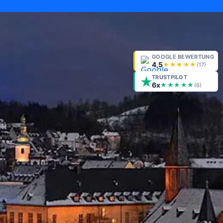
GOOGLE BEWERTUNG
4,5
★★★★★
(
17
)
TRUSTPILOT
6x
★★★★★
(6)