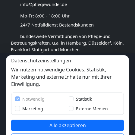
info@pflegewunder.de
Mo-Fr: 8:00 - 18:00 Uhr
24/7 Notfalldienst Bestandskunden
bundesweite Vermittlungen von Pflege-und
Betreuungskräften, u.a. in Hamburg, Düsseldorf, Köln,
Frankfurt Stuttgart und München
Datenschutzeinstellungen
GOOGLE BEWERTUNG
Wir nutzen notwendige Cookies. Statistik,
4,5
★★★★★
Marketing und externe Inhalte nur mit Ihrer
(
17
Rezensionen)
Einwilligung.
Trustpilot
Notwendig
Statistik
6x
★★★★★
(6 Bewertungen)
Marketing
Externe Medien
Alle akzeptieren